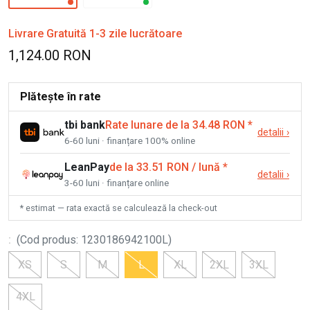
Livrare Gratuită 1-3 zile lucrătoare
1,124.00 RON
Plătește în rate
tbi bank
Rate lunare de la 34.48 RON
*
detalii
›
6-60 luni · finanțare 100% online
LeanPay
de la 33.51 RON / lună
*
detalii
›
3-60 luni · finanțare online
* estimat — rata exactă se calculează la check-out
:
(
Cod produs
:
1230186942100L
)
XS
S
M
L
XL
2XL
3XL
4XL