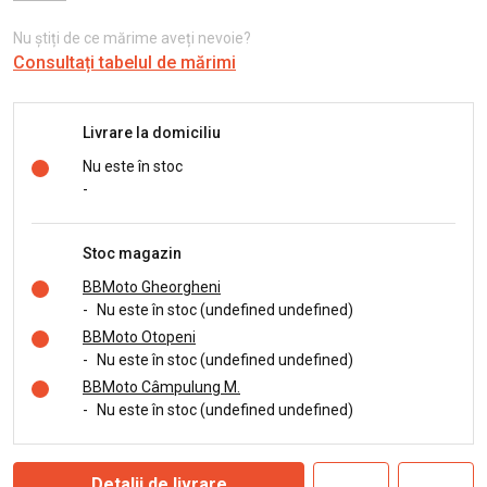
Nu știți de ce mărime aveți nevoie?
Consultați tabelul de mărimi
Livrare la domiciliu
Nu este în stoc
-
Stoc magazin
BBMoto Gheorgheni
-
Nu este în stoc (undefined undefined)
BBMoto Otopeni
-
Nu este în stoc (undefined undefined)
BBMoto Câmpulung M.
-
Nu este în stoc (undefined undefined)
Detalii de livrare