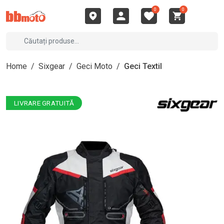
0
0
Home
/
Sixgear
/
Geci Moto
/
Geci Textil
LIVRARE GRATUITĂ