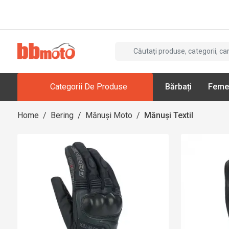
Categorii De Produse
Bărbați
Feme
Home
/
Bering
/
Mănuși Moto
/
Mănuși Textil