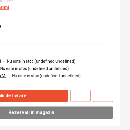
 nevoie?
ărimi
u
i
-
Nu este în stoc (undefined undefined)
Nu este în stoc (undefined undefined)
 M.
-
Nu este în stoc (undefined undefined)
lii de livrare
Rezervați în magazin