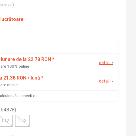
cenzii
)
 lucrătoare
 lunare de la 22.78 RON
*
detalii
›
nțare 100% online
la 21.38 RON / lună
*
detalii
›
țare online
calculează la check-out
154878
)
T12
T13