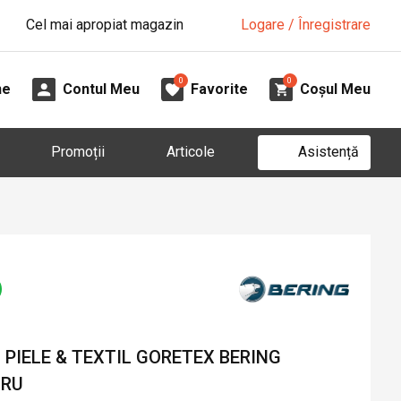
Cel mai apropiat magazin
Logare / Înregistrare
0
0
ne
Contul Meu
Favorite
Coșul Meu
Asistență
Promoții
Articole
PIELE & TEXTIL GORETEX BERING
GRU