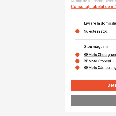
Nu știți de ce mărime aveți
Consultați tabelul de m
Livrare la domicili
Nu este în stoc
Stoc magazin
BBMoto Gheorghen
BBMoto Otopeni
-
BBMoto Câmpulung
Deta