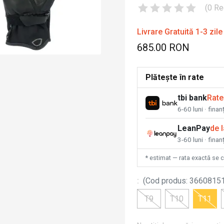
(
0
Re
Livrare Gratuită 1-3 zile
685.00 RON
Plătește în rate
tbi bank
Rate
6-60 luni · fina
LeanPay
de 
3-60 luni · finan
* estimat — rata exactă se 
:
(
Cod produs
:
3660815
T9
T10
T11