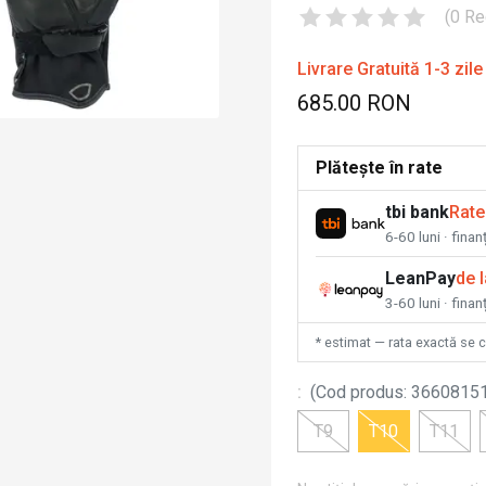
(
0
Re
Livrare Gratuită 1-3 zile
685.00 RON
Plătește în rate
tbi bank
Rate
6-60 luni · fina
LeanPay
de 
3-60 luni · finan
* estimat — rata exactă se 
:
(
Cod produs
:
3660815
T9
T10
T11