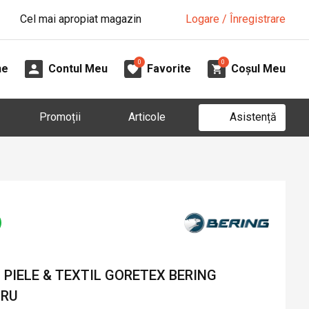
Cel mai apropiat magazin
Logare / Înregistrare
0
0
ne
Contul Meu
Favorite
Coșul Meu
Asistență
Promoții
Articole
PIELE & TEXTIL GORETEX BERING
GRU