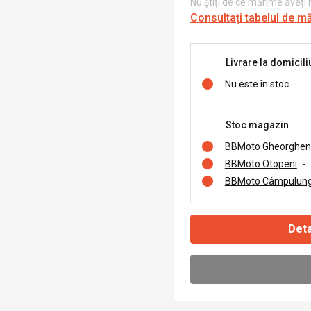
Nu știți de ce mărime aveți
Consultați tabelul de m
Livrare la domicili
Nu este în stoc
Stoc magazin
BBMoto Gheorghen
BBMoto Otopeni
-
BBMoto Câmpulung
Deta