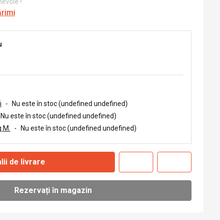
 nevoie?
ărimi
u
i
-
Nu este în stoc (undefined undefined)
Nu este în stoc (undefined undefined)
 M.
-
Nu este în stoc (undefined undefined)
lii de livrare
Rezervați în magazin