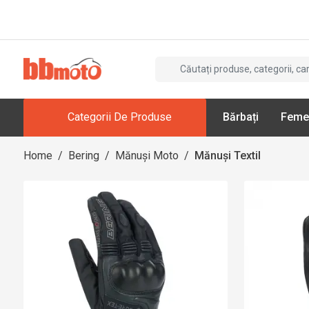
Categorii De Produse
Bărbați
Feme
Home
/
Bering
/
Mănuși Moto
/
Mănuși Textil