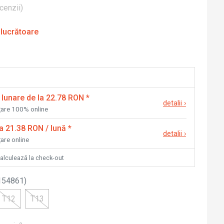
cenzii
)
 lucrătoare
 lunare de la 22.78 RON
*
detalii
›
nțare 100% online
la 21.38 RON / lună
*
detalii
›
țare online
calculează la check-out
154861
)
T12
T13