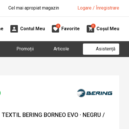
Cel mai apropiat magazin
Logare / Înregistrare
0
0
ne
Contul Meu
Favorite
Coșul Meu
Asistență
Promoții
Articole
TEXTIL BERING BORNEO EVO · NEGRU /