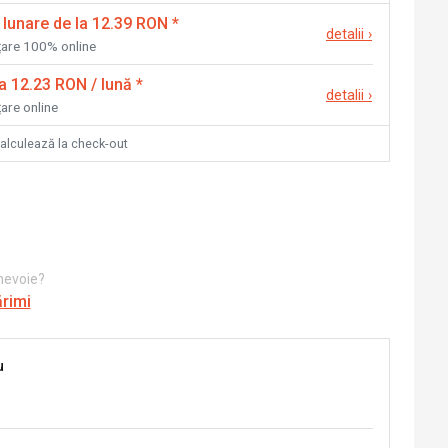
 lunare de la 12.39 RON
*
detalii
›
nțare 100% online
la 12.23 RON / lună
*
detalii
›
țare online
calculează la check-out
 nevoie?
ărimi
u