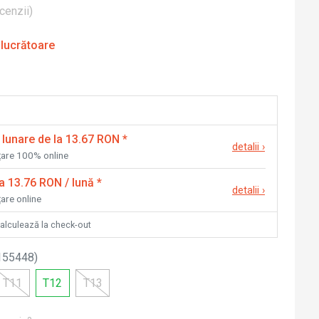
cenzii
)
 lucrătoare
 lunare de la 13.67 RON
*
detalii
›
nțare 100% online
la 13.76 RON / lună
*
detalii
›
țare online
calculează la check-out
155448
)
T11
T12
T13