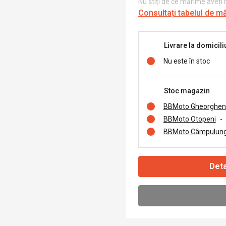
Nu știți de ce mărime aveți
Consultați tabelul de m
Livrare la domicili
Nu este în stoc
Stoc magazin
BBMoto Gheorghen
BBMoto Otopeni
-
BBMoto Câmpulung
Deta