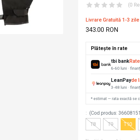
(
0
Re
Livrare Gratuită 1-3 zile
343.00 RON
Plătește în rate
tbi bank
Rate
6-60 luni · fina
LeanPay
de 
3-48 luni · finan
* estimat — rata exactă se 
:
(
Cod produs
:
3660815
T8
T9
T10