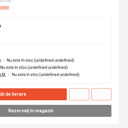
 nevoie?
ărimi
u
i
-
Nu este în stoc (undefined undefined)
Nu este în stoc (undefined undefined)
 M.
-
Nu este în stoc (undefined undefined)
lii de livrare
Rezervați în magazin