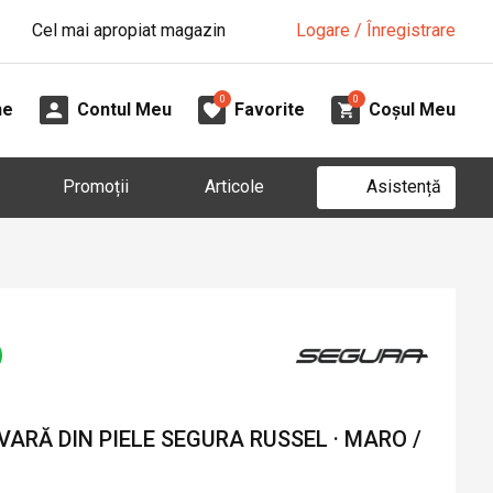
Cel mai apropiat magazin
Logare / Înregistrare
0
0
ne
Contul Meu
Favorite
Coșul Meu
Asistență
Promoții
Articole
ARĂ DIN PIELE SEGURA RUSSEL · MARO /