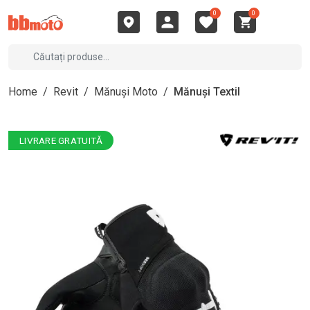
0
0
Home
/
Revit
/
Mănuși Moto
/
Mănuși Textil
LIVRARE GRATUITĂ