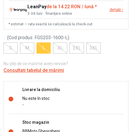
LeanPay
de la 14.22 RON / lună
*
detalii
›
3-36 luni · finanțare online
* estimat — rata exactă se calculează la check-out
:
(
Cod produs
:
FGS203-1600-L
)
S
M
L
XL
2XL
3XL
Nu știți de ce mărime aveți nevoie?
Consultați tabelul de mărimi
Livrare la domiciliu
Nu este în stoc
-
Stoc magazin
BBMoto Gheorgheni