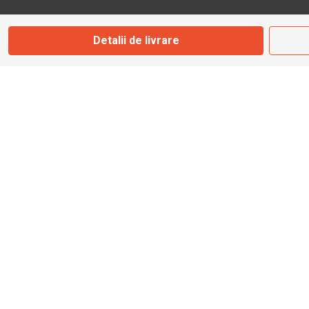
Marți - Sâmbătă: 09:00 - 17:00
Detalii de livrare
0745 153 295
info@bbmoto.ro
Magazin
Otopeni
Str. Ferme D Nr. 2
Otopeni, Ilfov