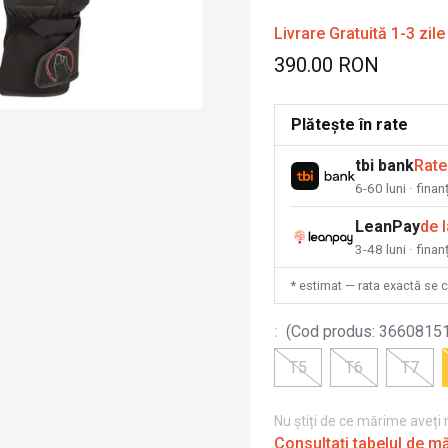
Livrare Gratuită 1-3 zile
390.00 RON
Plătește în rate
tbi bank
Rate
6-60 luni · fina
LeanPay
de 
3-48 luni · finan
* estimat — rata exactă se 
:
(
Cod produs
:
3660815
T5
T6
T7
Nu știți de ce mărime aveți
Consultați tabelul de m