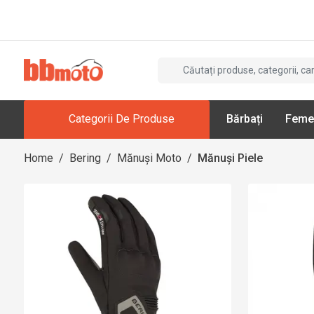
Categorii De Produse
Bărbați
Feme
Home
/
Bering
/
Mănuși Moto
/
Mănuși Piele