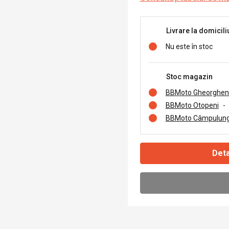
Livrare la domicili
Nu este în stoc
Stoc magazin
BBMoto Gheorghen
BBMoto Otopeni
-
BBMoto Câmpulung
Deta