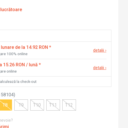
 lucrătoare
 lunare de la 14.92 RON
*
detalii
›
nțare 100% online
la 15.26 RON / lună
*
detalii
›
țare online
calculează la check-out
158104
)
T8
T9
T10
T11
T12
 nevoie?
ărimi