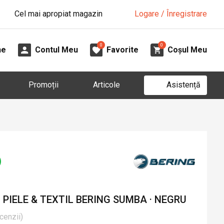
Cel mai apropiat magazin
Logare / Înregistrare
0
0
ne
Contul Meu
Favorite
Coșul Meu
Asistență
Promoții
Articole
PIELE & TEXTIL BERING SUMBA · NEGRU
cenzii
)