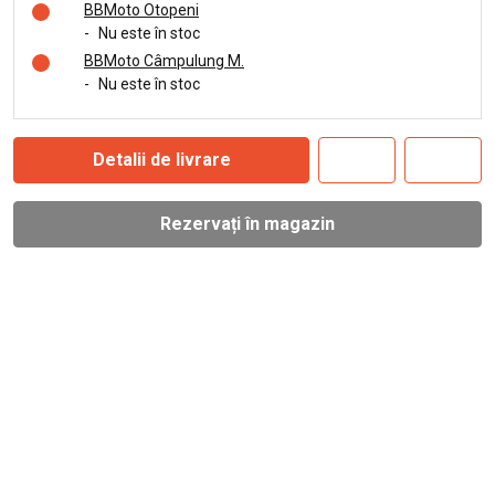
BBMoto Otopeni
-
Nu este în stoc
BBMoto Câmpulung M.
-
Nu este în stoc
Detalii de livrare
Rezervați în magazin