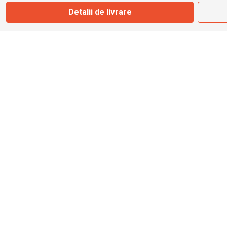
Marți - Sâmbătă: 09:00 - 17:00
Detalii de livrare
0745 153 295
info@bbmoto.ro
Magazin
Otopeni
Str. Ferme D Nr. 2
Otopeni, Ilfov
Marți - Sâmbătă: 10:00 - 18:00