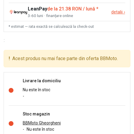
LeanPay
de la 21.38 RON / lună
*
detalii
›
3-60 luni · finanțare online
* estimat — rata exactă se calculează la check-out
:
!
Acest produs nu mai face parte din oferta BBMoto.
Livrare la domiciliu
Nu este în stoc
-
Stoc magazin
BBMoto Gheorgheni
-
Nu este în stoc