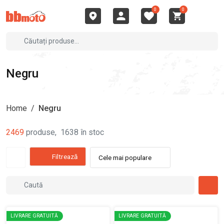
0
0
Negru
Home
/
Negru
2469
produse
,
1638
în stoc
Filtrează
Cele mai populare
LIVRARE GRATUITĂ
LIVRARE GRATUITĂ