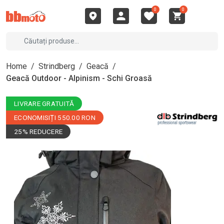
0
0
Home
/
Strindberg
/
Geacă
/
Geacă Outdoor - Alpinism - Schi Groasă
LIVRARE GRATUITĂ
ECONOMISIȚI 550.00 RON
25% REDUCERE