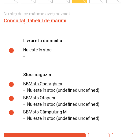
Nu știți de ce mărime aveți nevoie?
Consultați tabelul de mărimi
Livrare la domiciliu
Nu este în stoc
-
Stoc magazin
BBMoto Gheorgheni
-
Nu este în stoc (undefined undefined)
BBMoto Otopeni
-
Nu este în stoc (undefined undefined)
BBMoto Câmpulung M.
-
Nu este în stoc (undefined undefined)