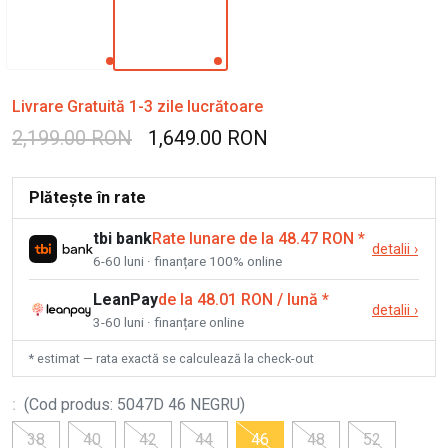
Livrare Gratuită 1-3 zile lucrătoare
2,199.00 RON
1,649.00 RON
Plătește în rate
tbi bank
Rate lunare de la 48.47 RON
*
detalii
›
6-60 luni · finanțare 100% online
LeanPay
de la 48.01 RON / lună
*
detalii
›
3-60 luni · finanțare online
* estimat — rata exactă se calculează la check-out
:
(
Cod produs
:
5047D 46 NEGRU
)
38
40
42
44
46
48
52