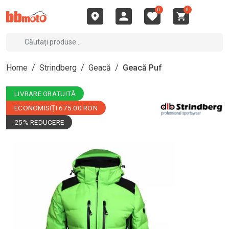
0
0
Home
/
Strindberg
/
Geacă
/
Geacă Puf
LIVRARE GRATUITĂ
ECONOMISIȚI 675.00 RON
25% REDUCERE