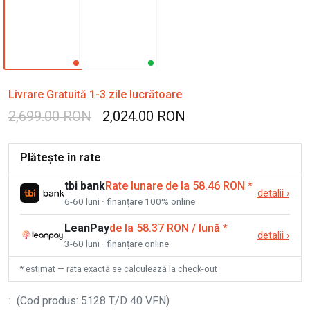
Livrare Gratuită 1-3 zile lucrătoare
2,699.00 RON
2,024.00 RON
Plătește în rate
tbi bank
Rate lunare de la 58.46 RON
*
detalii
›
6-60 luni · finanțare 100% online
LeanPay
de la 58.37 RON / lună
*
detalii
›
3-60 luni · finanțare online
* estimat — rata exactă se calculează la check-out
:
(
Cod produs
:
5128 T/D 40 VFN
)