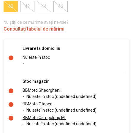
40
42
44
46
Nu știți de ce mărime aveți nevoie?
Consultați tabelul de mărimi
Livrare la domiciliu
Nu este în stoc
-
Stoc magazin
BBMoto Gheorgheni
-
Nu este în stoc (undefined undefined)
BBMoto Otopeni
-
Nu este în stoc (undefined undefined)
BBMoto Câmpulung M.
-
Nu este în stoc (undefined undefined)