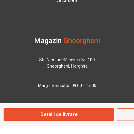
Accesorii
Magazin
Gheorgheni
Str. Nicolae Bălcescu Nr. 100
Gheorgheni, Harghita
Marți - Sâmbătă: 09:00 - 17:00
0745 153 295
Detalii de livrare
info@bbmoto.ro