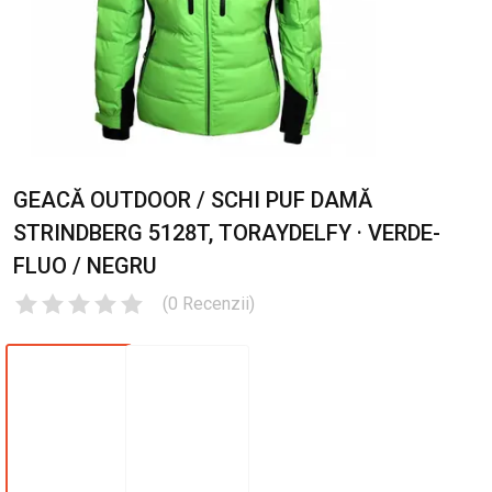
GEACĂ OUTDOOR / SCHI PUF DAMĂ
STRINDBERG 5128T, TORAYDELFY · VERDE-
FLUO / NEGRU
(
0
Recenzii
)