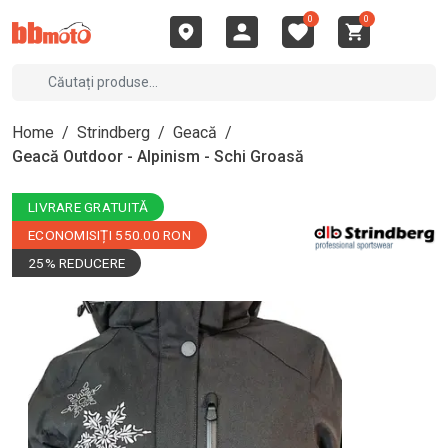
0
0
Home
/
Strindberg
/
Geacă
/
Geacă Outdoor - Alpinism - Schi Groasă
LIVRARE GRATUITĂ
ECONOMISIȚI 550.00 RON
25% REDUCERE