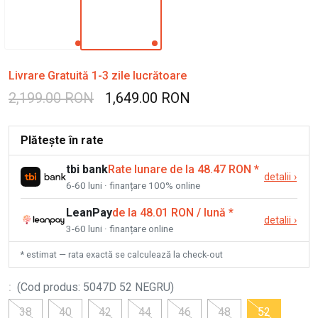
Livrare Gratuită 1-3 zile lucrătoare
2,199.00 RON
1,649.00 RON
Plătește în rate
tbi bank
Rate lunare de la 48.47 RON
*
detalii
›
6-60 luni · finanțare 100% online
LeanPay
de la 48.01 RON / lună
*
detalii
›
3-60 luni · finanțare online
* estimat — rata exactă se calculează la check-out
:
(
Cod produs
:
5047D 52 NEGRU
)
38
40
42
44
46
48
52