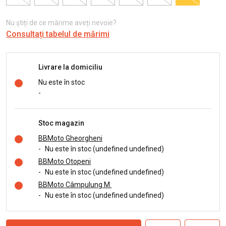
Nu știți de ce mărime aveți nevoie?
Consultați tabelul de mărimi
Livrare la domiciliu
Nu este în stoc
-
Stoc magazin
BBMoto Gheorgheni
-
Nu este în stoc (undefined undefined)
BBMoto Otopeni
-
Nu este în stoc (undefined undefined)
BBMoto Câmpulung M.
-
Nu este în stoc (undefined undefined)