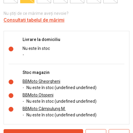
Nu știți de ce mărime aveți nevoie?
Consultați tabelul de mărimi
Livrare la domiciliu
Nu este în stoc
-
Stoc magazin
BBMoto Gheorgheni
-
Nu este în stoc (undefined undefined)
BBMoto Otopeni
-
Nu este în stoc (undefined undefined)
BBMoto Câmpulung M.
-
Nu este în stoc (undefined undefined)