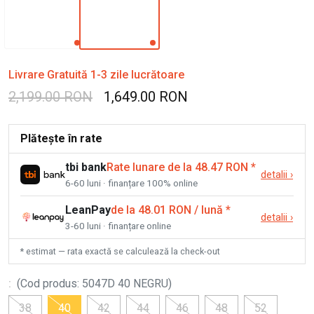
Livrare Gratuită 1-3 zile lucrătoare
2,199.00 RON
1,649.00 RON
Plătește în rate
tbi bank
Rate lunare de la 48.47 RON
*
detalii
›
6-60 luni · finanțare 100% online
LeanPay
de la 48.01 RON / lună
*
detalii
›
3-60 luni · finanțare online
* estimat — rata exactă se calculează la check-out
:
(
Cod produs
:
5047D 40 NEGRU
)
38
40
42
44
46
48
52