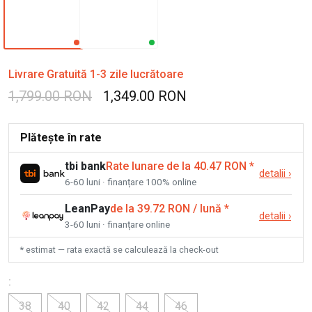
Livrare Gratuită 1-3 zile lucrătoare
1,799.00 RON
1,349.00 RON
Plătește în rate
tbi bank
Rate lunare de la 40.47 RON
*
detalii
›
6-60 luni · finanțare 100% online
LeanPay
de la 39.72 RON / lună
*
detalii
›
3-60 luni · finanțare online
* estimat — rata exactă se calculează la check-out
:
38
40
42
44
46