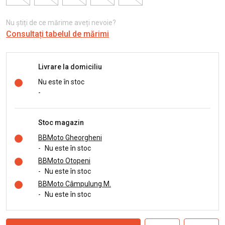
Nu știți de ce mărime aveți nevoie?
Consultați tabelul de mărimi
Livrare la domiciliu
Nu este în stoc
-
Stoc magazin
BBMoto Gheorgheni
-
Nu este în stoc
BBMoto Otopeni
-
Nu este în stoc
BBMoto Câmpulung M.
-
Nu este în stoc