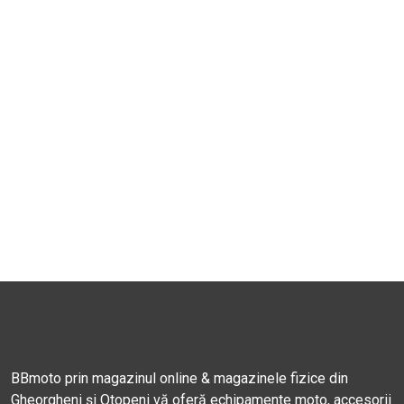
BBmoto prin magazinul online & magazinele fizice din
Gheorgheni și Otopeni vă oferă echipamente moto, accesorii