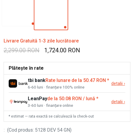
Livrare Gratuită 1-3 zile lucrătoare
2,299.00 RON
1,724.00 RON
Plătește în rate
tbi bank
Rate lunare de la 50.47 RON
*
detalii
›
6-60 luni · finanțare 100% online
LeanPay
de la 50.08 RON / lună
*
detalii
›
3-60 luni · finanțare online
* estimat — rata exactă se calculează la check-out
:
(
Cod produs
:
5128 DEV 54 GN
)