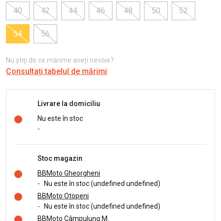
40
42
44
46
48
50
52
54
56
Nu știți de ce mărime aveți nevoie?
Consultați tabelul de mărimi
Livrare la domiciliu
Nu este în stoc
-
Stoc magazin
BBMoto Gheorgheni
-
Nu este în stoc (undefined undefined)
BBMoto Otopeni
-
Nu este în stoc (undefined undefined)
BBMoto Câmpulung M.