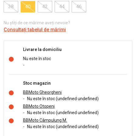
38
40
42
44
46
Nu știți de ce mărime aveți nevoie?
Consultați tabelul de mărimi
Livrare la domiciliu
Nu este în stoc
-
Stoc magazin
BBMoto Gheorgheni
-
Nu este în stoc (undefined undefined)
BBMoto Otopeni
-
Nu este în stoc (undefined undefined)
BBMoto Câmpulung M.
-
Nu este în stoc (undefined undefined)