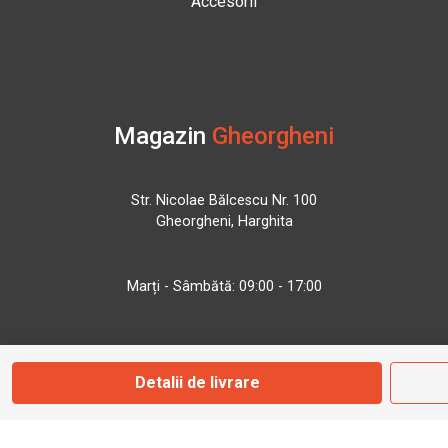
Accesorii
Magazin
Gheorgheni
Str. Nicolae Bălcescu Nr. 100
Gheorgheni, Harghita
Marți - Sâmbătă: 09:00 - 17:00
0745 153 295
Detalii de livrare
info@bbmoto.ro