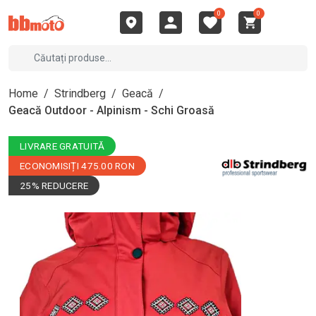
0
0
Home
/
Strindberg
/
Geacă
/
Geacă Outdoor - Alpinism - Schi Groasă
LIVRARE GRATUITĂ
ECONOMISIȚI 475.00 RON
25% REDUCERE