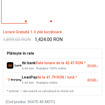
Livrare Gratuită 1-3 zile lucrătoare
1,899.00 RON
1,424.00 RON
Plătește în rate
tbi bank
Rate lunare de la 42.47 RON
*
detalii
›
6-60 luni · finanțare 100% online
LeanPay
de la 41.79 RON / lună
*
detalii
›
3-60 luni · finanțare online
* estimat — rata exactă se calculează la check-out
:
(
Cod produs
:
5047D 40 MOTI
)