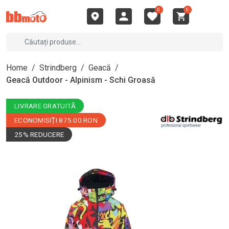
0
0
Home
/
Strindberg
/
Geacă
/
Geacă Outdoor - Alpinism - Schi Groasă
LIVRARE GRATUITĂ
ECONOMISIȚI 875.00 RON
25% REDUCERE