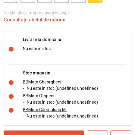
Nu știți de ce mărime aveți nevoie?
Consultați tabelul de mărimi
Livrare la domiciliu
Nu este în stoc
-
Stoc magazin
BBMoto Gheorgheni
-
Nu este în stoc (undefined undefined)
BBMoto Otopeni
-
Nu este în stoc (undefined undefined)
BBMoto Câmpulung M.
-
Nu este în stoc (undefined undefined)