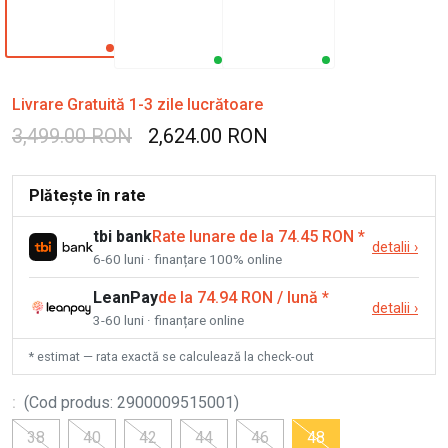
Livrare Gratuită 1-3 zile lucrătoare
3,499.00 RON
2,624.00 RON
Plătește în rate
tbi bank
Rate lunare de la 74.45 RON
*
detalii
›
6-60 luni · finanțare 100% online
LeanPay
de la 74.94 RON / lună
*
detalii
›
3-60 luni · finanțare online
* estimat — rata exactă se calculează la check-out
:
(
Cod produs
:
2900009515001
)
38
40
42
44
46
48