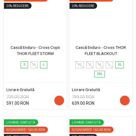
20
%
REDUCERE
20
%
REDUCERE
Cască Enduro - Cross Copii
Cască Enduro - Cross THOR
THOR FLEET STORM
FLEET BLACKOUT
S
M
L
XS
S
M
L
XL
2XL
Livrare Gratuită
Livrare Gratuită
739.00 RON
799.00 RON
591.00 RON
639.00 RON
LIVRARE GRATUITĂ
LIVRARE GRATUITĂ
ECONOMISIȚI
160.00 RON
ECONOMISIȚI
160.00 RON