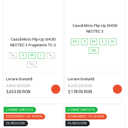
Cască Moto Flip-Up SHOEI
NEOTEC 3
Cască Moto Flip-Up SHOEI
XS
S
M
L
XL
NEOTEC 3 Fragments TC-2
2XL
XS
S
M
L
XL
2XL
Livrare Gratuită
Livrare Gratuită
3,845.00 RON
3,345.00 RON
3,653.00 RON
3,178.00 RON
LIVRARE GRATUITĂ
LIVRARE GRATUITĂ
ECONOMISIȚI
167.00 RON
ECONOMISIȚI
175.00 RON
5
%
REDUCERE
5
%
REDUCERE