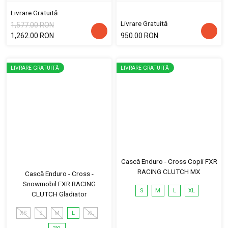
Livrare Gratuită
Livrare Gratuită
1,577.00 RON
1,262.00 RON
950.00 RON
LIVRARE GRATUITĂ
LIVRARE GRATUITĂ
Cască Enduro - Cross Copii FXR
RACING CLUTCH MX
Cască Enduro - Cross -
Snowmobil FXR RACING
S
M
L
XL
CLUTCH Gladiator
XS
S
M
L
XL