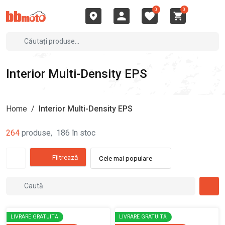
0
0
Interior Multi-Density EPS
Home
/
Interior Multi-Density EPS
264
produse
,
186
în stoc
Filtrează
Cele mai populare
LIVRARE GRATUITĂ
LIVRARE GRATUITĂ