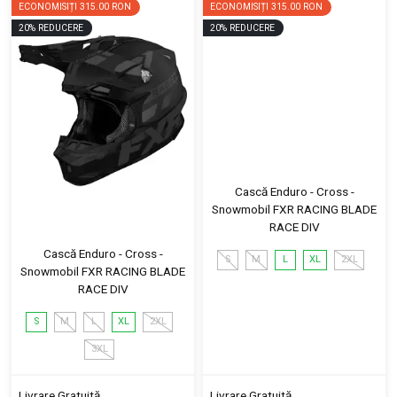
ECONOMISIȚI
315.00 RON
ECONOMISIȚI
315.00 RON
20
%
REDUCERE
20
%
REDUCERE
Cască Enduro - Cross -
Snowmobil FXR RACING BLADE
RACE DIV
Cască Enduro - Cross -
S
M
L
XL
2XL
Snowmobil FXR RACING BLADE
RACE DIV
S
M
L
XL
2XL
3XL
Livrare Gratuită
Livrare Gratuită