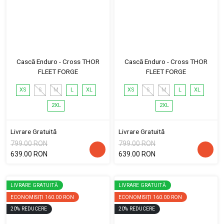
Cască Enduro - Cross THOR
Cască Enduro - Cross THOR
FLEET FORGE
FLEET FORGE
XS
S
M
L
XL
XS
S
M
L
XL
2XL
2XL
Livrare Gratuită
Livrare Gratuită
799.00 RON
799.00 RON
639.00 RON
639.00 RON
LIVRARE GRATUITĂ
LIVRARE GRATUITĂ
ECONOMISIȚI
160.00 RON
ECONOMISIȚI
160.00 RON
20
%
REDUCERE
20
%
REDUCERE