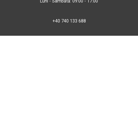
Luni - Sâmbătă: 09:00 - 17:00
+40 740 133 688
atv@bbmoto.ro
Magazin
BBmoto ATV Otopeni
Str. Ferme D Nr. 2
Otopeni, Ilfov
Marți - Sâmbătă: 10:00 - 18:00