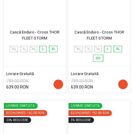
Cască Enduro - Cross THOR
Cască Enduro - Cross THOR
FLEET STORM
FLEET STORM
XS
S
M
L
XL
XS
S
M
L
XL
2XL
Livrare Gratuită
Livrare Gratuită
799.00 RON
799.00 RON
639.00 RON
639.00 RON
LIVRARE GRATUITĂ
LIVRARE GRATUITĂ
ECONOMISIȚI
160.00 RON
ECONOMISIȚI
192.00 RON
20
%
REDUCERE
5
%
REDUCERE