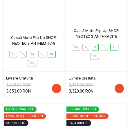
Cască Moto Flip-Up SHOEI
NEOTEC 3 ANTHRACITE
Cască Moto Flip-Up SHOEI
NEOTEC 3 ANTHEM TC-8
XS
S
M
L
XL
XS
S
M
L
XL
2XL
2XL
Livrare Gratuită
Livrare Gratuită
3,845.00 RON
3,495.00 RON
3,653.00 RON
3,320.00 RON
LIVRARE GRATUITĂ
LIVRARE GRATUITĂ
ECONOMISIȚI
192.00 RON
ECONOMISIȚI
167.00 RON
5
%
REDUCERE
5
%
REDUCERE