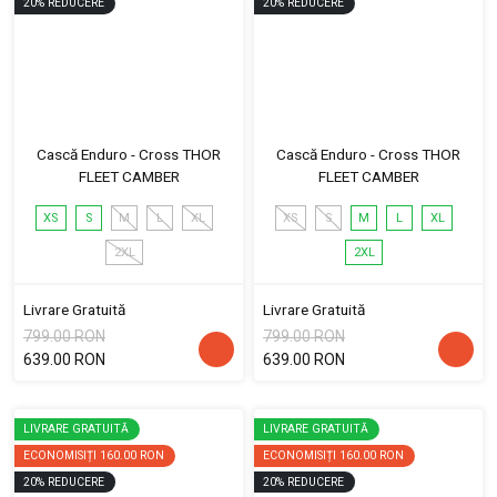
20
%
REDUCERE
20
%
REDUCERE
Cască Enduro - Cross THOR
Cască Enduro - Cross THOR
FLEET CAMBER
FLEET CAMBER
XS
S
M
L
XL
XS
S
M
L
XL
2XL
2XL
Livrare Gratuită
Livrare Gratuită
799.00 RON
799.00 RON
639.00 RON
639.00 RON
LIVRARE GRATUITĂ
LIVRARE GRATUITĂ
ECONOMISIȚI
160.00 RON
ECONOMISIȚI
160.00 RON
20
%
REDUCERE
20
%
REDUCERE