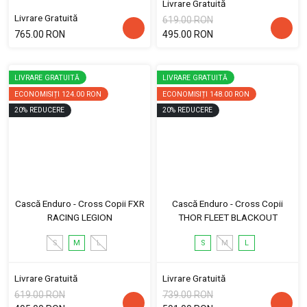
Livrare Gratuită
Livrare Gratuită
619.00 RON
765.00 RON
495.00 RON
LIVRARE GRATUITĂ
LIVRARE GRATUITĂ
ECONOMISIȚI
124.00 RON
ECONOMISIȚI
148.00 RON
20
%
REDUCERE
20
%
REDUCERE
Cască Enduro - Cross Copii FXR
Cască Enduro - Cross Copii
RACING LEGION
THOR FLEET BLACKOUT
S
M
L
S
M
L
Livrare Gratuită
Livrare Gratuită
619.00 RON
739.00 RON