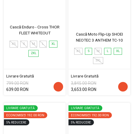
Cască Enduro - Cross THOR
FLEET WHITEOUT
Cască Moto Flip-Up SHOEI
NEOTEC 3 ANTHEM TC-10
XS
S
M
L
XL
XS
S
M
L
XL
2XL
2XL
Livrare Gratuită
Livrare Gratuită
799.00 RON
3,845.00 RON
639.00 RON
3,653.00 RON
LIVRARE GRATUITĂ
LIVRARE GRATUITĂ
ECONOMISIȚI
192.00 RON
ECONOMISIȚI
192.00 RON
5
%
REDUCERE
5
%
REDUCERE