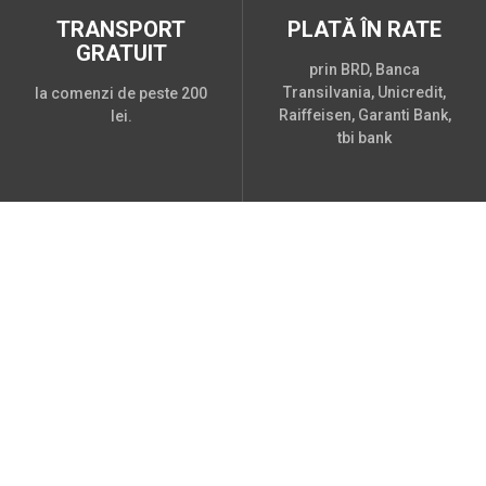
TRANSPORT
PLATĂ ÎN RATE
GRATUIT
prin BRD, Banca
Transilvania, Unicredit,
la comenzi de peste 200
Raiffeisen, Garanti Bank,
lei.
tbi bank