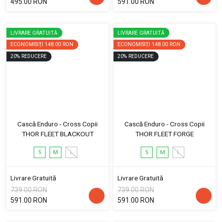
495.00 RON
591.00 RON
LIVRARE GRATUITĂ
LIVRARE GRATUITĂ
ECONOMISIȚI
148.00 RON
ECONOMISIȚI
148.00 RON
20
%
REDUCERE
20
%
REDUCERE
Cască Enduro - Cross Copii
Cască Enduro - Cross Copii
THOR FLEET BLACKOUT
THOR FLEET FORGE
S
M
L
S
M
L
Livrare Gratuită
Livrare Gratuită
739.00 RON
739.00 RON
591.00 RON
591.00 RON