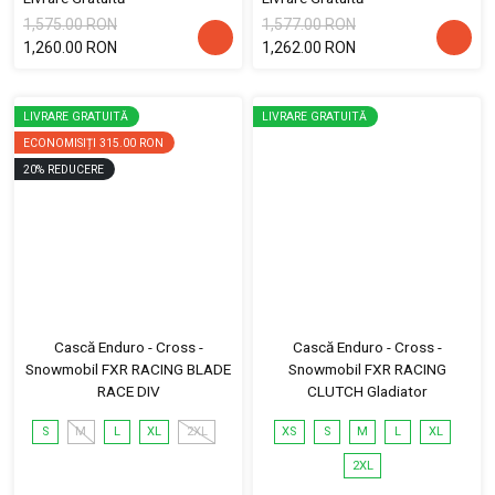
1,575.00 RON
1,577.00 RON
1,260.00 RON
1,262.00 RON
LIVRARE GRATUITĂ
LIVRARE GRATUITĂ
ECONOMISIȚI
315.00 RON
20
%
REDUCERE
Cască Enduro - Cross -
Cască Enduro - Cross -
Snowmobil FXR RACING BLADE
Snowmobil FXR RACING
RACE DIV
CLUTCH Gladiator
S
M
L
XL
2XL
XS
S
M
L
XL
2XL