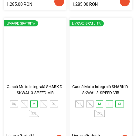
1,285.00 RON
1,285.00 RON
LIVRARE GRATUITĂ
LIVRARE GRATUITĂ
Cască Moto Integrală SHARK D-
Cască Moto Integrală SHARK D-
SKWAL 3 SPEED-VIB
SKWAL 3 SPEED-VIB
XS
S
M
L
XL
XS
S
M
L
XL
2XL
2XL
Livrare Gratuită
Livrare Gratuită