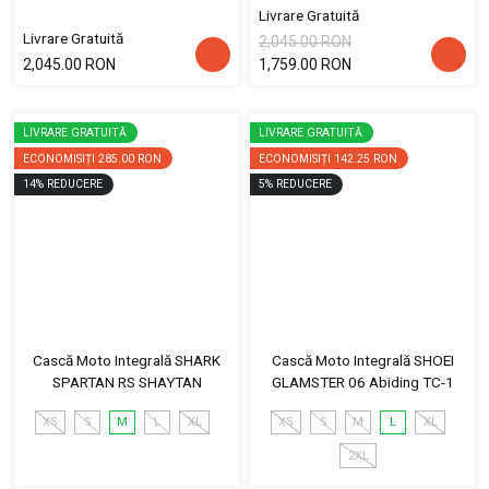
Livrare Gratuită
Livrare Gratuită
2,045.00 RON
2,045.00 RON
1,759.00 RON
LIVRARE GRATUITĂ
LIVRARE GRATUITĂ
ECONOMISIȚI
285.00 RON
ECONOMISIȚI
142.25 RON
14
%
REDUCERE
5
%
REDUCERE
Cască Moto Integrală SHARK
Cască Moto Integrală SHOEI
SPARTAN RS SHAYTAN
GLAMSTER 06 Abiding TC-1
XS
S
M
L
XL
XS
S
M
L
XL
2XL