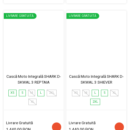
LIVRARE GRATUITĂ
LIVRARE GRATUITĂ
Cască Moto Integrală SHARK D-
Cască Moto Integrală SHARK D-
SKWAL 3 REPTAIA
SKWAL 3 SHIEVER
XS
S
M
L
2XL
XS
M
L
S
XL
XL
2XL
Livrare Gratuită
Livrare Gratuită
1,440.00 RON
1,440.00 RON