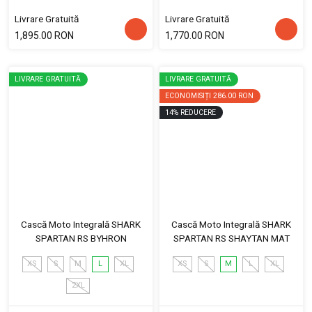
Livrare Gratuită
Livrare Gratuită
1,895.00 RON
1,770.00 RON
LIVRARE GRATUITĂ
LIVRARE GRATUITĂ
ECONOMISIȚI
286.00 RON
14
%
REDUCERE
Cască Moto Integrală SHARK
Cască Moto Integrală SHARK
SPARTAN RS BYHRON
SPARTAN RS SHAYTAN MAT
XS
S
M
L
XL
XS
S
M
L
XL
2XL