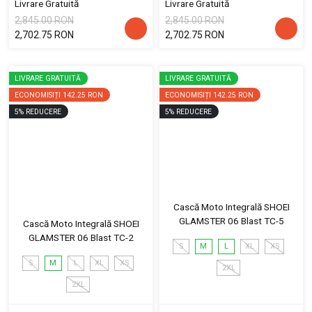
Livrare Gratuită
Livrare Gratuită
2,845.00 RON
2,845.00 RON
2,702.75 RON
2,702.75 RON
LIVRARE GRATUITĂ
LIVRARE GRATUITĂ
ECONOMISIȚI
142.25 RON
ECONOMISIȚI
142.25 RON
5
%
REDUCERE
5
%
REDUCERE
Cască Moto Integrală SHOEI
GLAMSTER 06 Blast TC-5
Cască Moto Integrală SHOEI
GLAMSTER 06 Blast TC-2
S
M
L
XL
XS
S
M
L
XL
XS
2XL
2XL