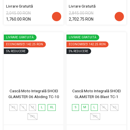
Livrare Gratuită
Livrare Gratuită
2,045.00 RON
2,845.00 RON
1,760.00 RON
2,702.75 RON
LIVRARE GRATUITĂ
LIVRARE GRATUITĂ
ECONOMISIȚI
142.25 RON
ECONOMISIȚI
142.25 RON
5
%
REDUCERE
5
%
REDUCERE
Cască Moto Integrală SHOEI
Cască Moto Integrală SHOEI
GLAMSTER 06 Abiding TC-10
GLAMSTER 06 Blast TC-1
XS
S
M
L
XL
S
M
L
XL
XS
2XL
2XL