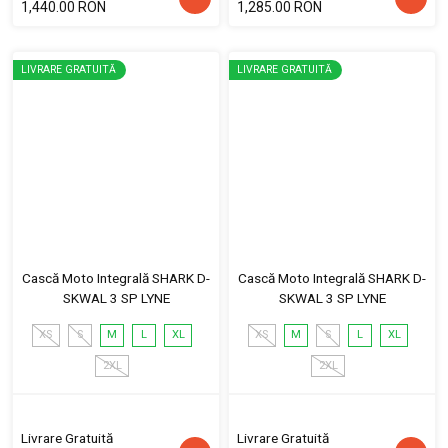
1,440.00 RON
1,285.00 RON
LIVRARE GRATUITĂ
LIVRARE GRATUITĂ
Cască Moto Integrală SHARK D-
Cască Moto Integrală SHARK D-
SKWAL 3 SP LYNE
SKWAL 3 SP LYNE
XS
S
M
L
XL
XS
M
S
L
XL
2XL
2XL
Livrare Gratuită
Livrare Gratuită