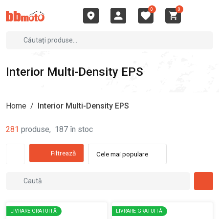
0
0
Interior Multi-Density EPS
Home
/
Interior Multi-Density EPS
281
produse
,
187
în stoc
Filtrează
Cele mai populare
LIVRARE GRATUITĂ
LIVRARE GRATUITĂ