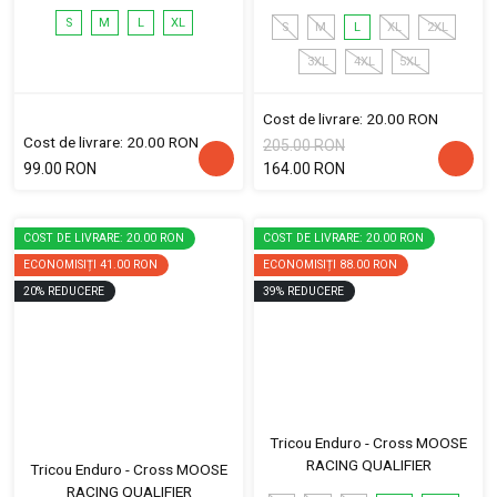
S
M
L
XL
S
M
L
XL
2XL
3XL
4XL
5XL
Cost de livrare: 20.00 RON
Cost de livrare: 20.00 RON
205.00 RON
99.00 RON
164.00 RON
COST DE LIVRARE: 20.00 RON
COST DE LIVRARE: 20.00 RON
ECONOMISIȚI
41.00 RON
ECONOMISIȚI
88.00 RON
20
%
REDUCERE
39
%
REDUCERE
Tricou Enduro - Cross MOOSE
RACING QUALIFIER
Tricou Enduro - Cross MOOSE
RACING QUALIFIER