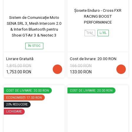
Șosete Enduro - Cross FXR
RACING BOOST
Sistem de Comunicație Moto
PERFORMANCE
SENA SRL 3, Mesh Intercom 2.0
& Interfon Bluetooth pentru
S/M
L/XL
Shoei GT-Air 3 & Neotec 3
ÎN STOC
Livrare Gratuită
Cost de livrare: 20.00 RON
1,845.00 RON
166.00 RON
1,753.00 RON
133.00 RON
COST DE LIVRARE: 20.00 RON
COST DE LIVRARE: 20.00 RON
ECONOMISIȚI
17.00 RON
20
%
REDUCERE
LICHIDARE