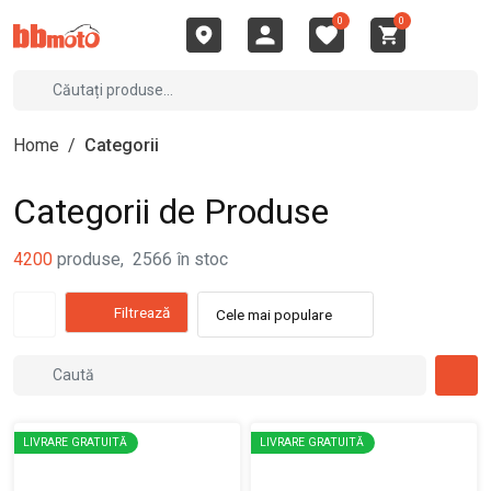
0
0
Home
/
Categorii
Categorii de Produse
4200
produse
,
2566
în stoc
Filtrează
Cele mai populare
LIVRARE GRATUITĂ
LIVRARE GRATUITĂ