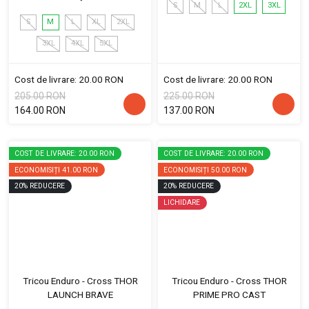
S
M
L
2XL
3XL
S
M
L
XL
2XL
3XL
4XL
5XL
Cost de livrare: 20.00 RON
Cost de livrare: 20.00 RON
205.00 RON
225.00 RON
164.00 RON
137.00 RON
COST DE LIVRARE: 20.00 RON
COST DE LIVRARE: 20.00 RON
ECONOMISIȚI
41.00 RON
ECONOMISIȚI
50.00 RON
20
%
REDUCERE
20
%
REDUCERE
LICHIDARE
Tricou Enduro - Cross THOR
Tricou Enduro - Cross THOR
LAUNCH BRAVE
PRIME PRO CAST