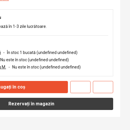
u
ează în 1-3 zile lucrătoare.
i
-
În stoc 1 bucată (undefined undefined)
Nu este în stoc (undefined undefined)
 M.
-
Nu este în stoc (undefined undefined)
ugați în coș
Rezervați în magazin