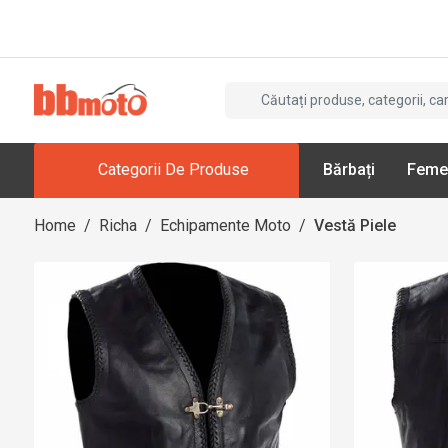
Categorii De Produse
Bărbați
Feme
Home
/
Richa
/
Echipamente Moto
/
Vestă Piele