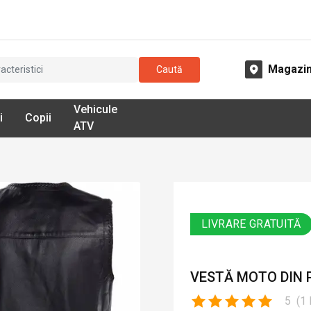
Magazi
Caută
Vehicule
i
Copii
ATV
LIVRARE GRATUITĂ
VESTĂ MOTO DIN P
5
(
1