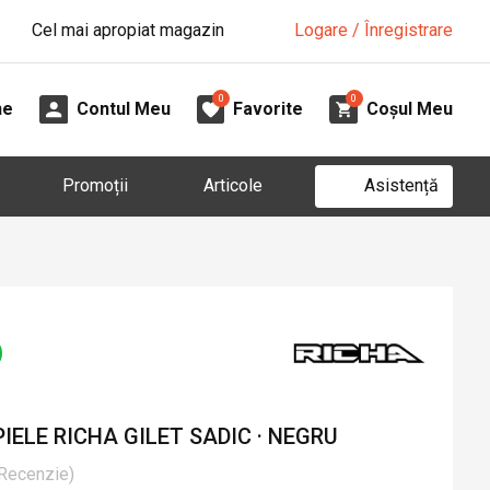
Cel mai apropiat magazin
Logare / Înregistrare
0
0
ne
Contul Meu
Favorite
Coșul Meu
Asistență
Promoții
Articole
IELE RICHA GILET SADIC · NEGRU
Recenzie
)