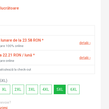
 lucrătoare
 lunare de la 23.58 RON
*
detalii
›
nțare 100% online
la 22.21 RON / lună
*
detalii
›
țare online
calculează la check-out
5XL
)
XL
2XL
3XL
4XL
5XL
6XL
 nevoie?
ărimi