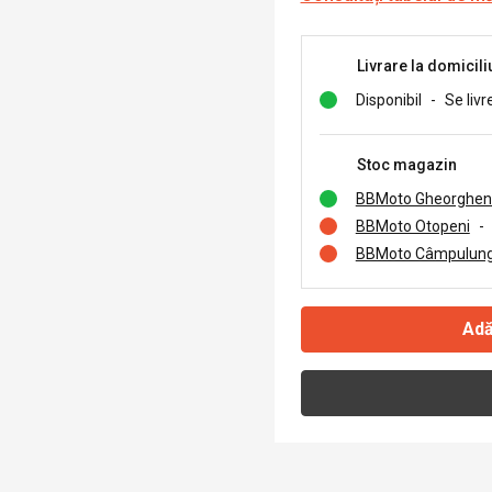
Livrare la domicili
Disponibil
-
Se livr
Stoc magazin
BBMoto Gheorghen
BBMoto Otopeni
-
BBMoto Câmpulung
Adă