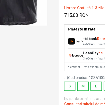
Livrare Gratuită 1-3 zile
715.00 RON
Plătește în rate
tbi bank
Rate
6-60 luni · fina
LeanPay
de 
3-60 luni · finan
* estimat — rata exactă se 
:
(
Cod produs
:
1GSA100
S
M
L
Nu știți de ce mărime aveți
Consultați tabelul de m