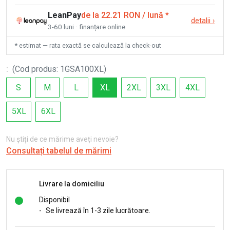
LeanPay
de la 22.21 RON / lună
*
detalii
›
3-60 luni · finanțare online
* estimat — rata exactă se calculează la check-out
:
(
Cod produs
:
1GSA100XL
)
S
M
L
XL
2XL
3XL
4XL
5XL
6XL
Nu știți de ce mărime aveți nevoie?
Consultați tabelul de mărimi
Livrare la domiciliu
Disponibil
-
Se livrează în 1-3 zile lucrătoare.