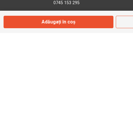
0745 153 295
Adăugați în coș
info@bbmoto.ro
Magazin
Otopeni
Str. Ferme D Nr. 2
Otopeni, Ilfov
Marți - Sâmbătă: 10:00 - 18:00
0755 141 155