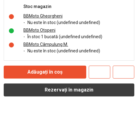
Stoc magazin
BBMoto Gheorgheni
-
Nu este în stoc (undefined undefined)
BBMoto Otopeni
-
În stoc 1 bucată (undefined undefined)
BBMoto Câmpulung M.
-
Nu este în stoc (undefined undefined)
Adăugați în coș
Rezervați în magazin