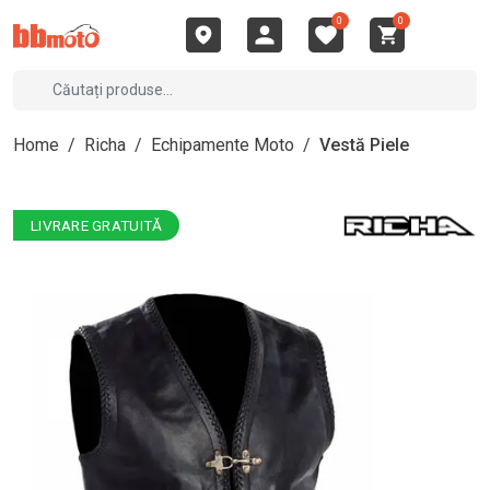
0
0
Home
/
Richa
/
Echipamente Moto
/
Vestă Piele
LIVRARE GRATUITĂ