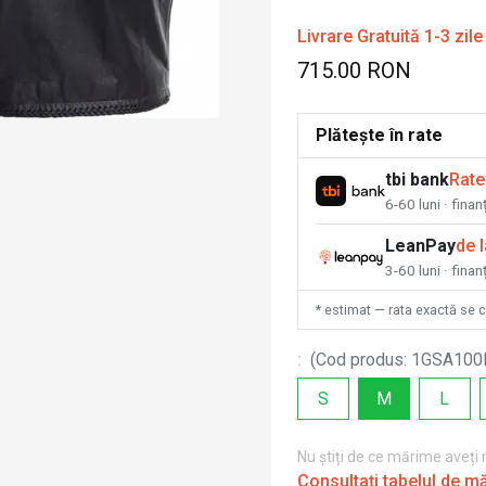
Livrare Gratuită 1-3 zile
715.00 RON
Plătește în rate
tbi bank
Rate
6-60 luni · fina
LeanPay
de 
3-60 luni · finan
* estimat — rata exactă se 
:
(
Cod produs
:
1GSA10
S
M
L
Nu știți de ce mărime aveți
Consultați tabelul de m