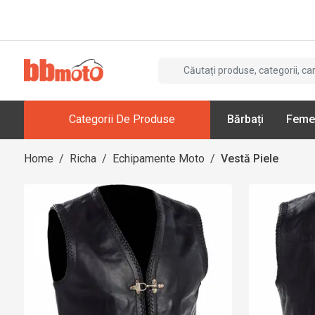
Categorii De Produse
Bărbați
Feme
Home
/
Richa
/
Echipamente Moto
/
Vestă Piele