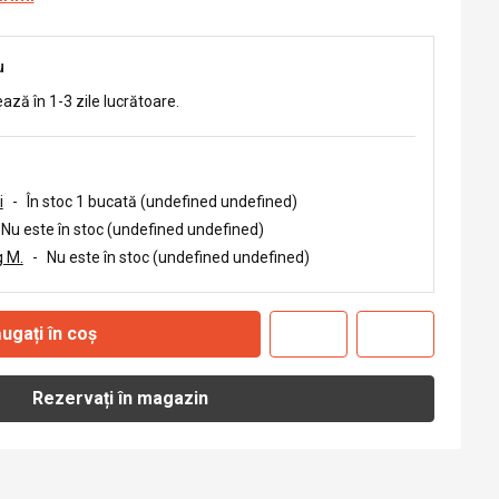
u
ează în 1-3 zile lucrătoare.
i
-
În stoc 1 bucată (undefined undefined)
Nu este în stoc (undefined undefined)
 M.
-
Nu este în stoc (undefined undefined)
ugați în coș
Rezervați în magazin