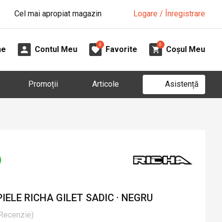
Cel mai apropiat magazin
Logare / Înregistrare
0
0
ne
Contul Meu
Favorite
Coșul Meu
Asistență
Promoții
Articole
IELE RICHA GILET SADIC · NEGRU
Recenzie
)