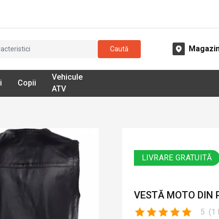
Magazi
Caută
Vehicule
i
Copii
ATV
LIVRARE GRATUITĂ
VESTĂ MOTO DIN P
5
(
1