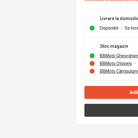
Livrare la domicili
Disponibil
-
Se livr
Stoc magazin
BBMoto Gheorghen
BBMoto Otopeni
-
BBMoto Câmpulung
Adă