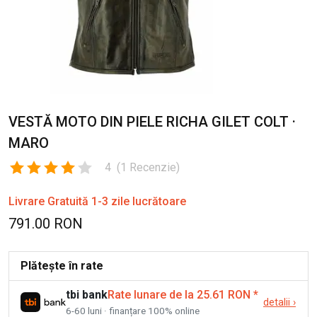
VESTĂ MOTO DIN PIELE RICHA GILET COLT ·
MARO
4
(
1
Recenzie
)
Livrare Gratuită 1-3 zile lucrătoare
791.00 RON
Plătește în rate
tbi bank
Rate lunare de la 25.61 RON
*
detalii
›
6-60 luni · finanțare 100% online