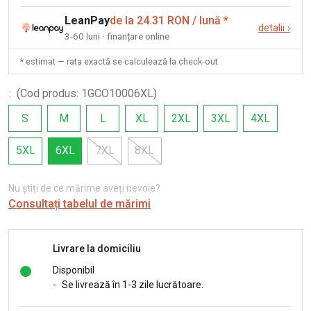
LeanPay
de la 24.31 RON / lună
*
detalii
›
3-60 luni · finanțare online
* estimat — rata exactă se calculează la check-out
:
(
Cod produs
:
1GCO10006XL
)
S
M
L
XL
2XL
3XL
4XL
5XL
6XL
7XL
8XL
Nu știți de ce mărime aveți nevoie?
Consultați tabelul de mărimi
Livrare la domiciliu
Disponibil
-
Se livrează în 1-3 zile lucrătoare.