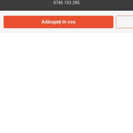
0745 153 295
Adăugați în coș
info@bbmoto.ro
Magazin
Otopeni
Str. Ferme D Nr. 2
Otopeni, Ilfov
Marți - Sâmbătă: 10:00 - 18:00
0755 141 155