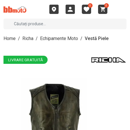
0
0
Home
/
Richa
/
Echipamente Moto
/
Vestă Piele
LIVRARE GRATUITĂ