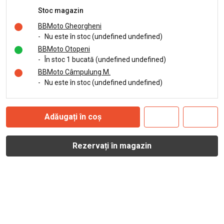
Stoc magazin
BBMoto Gheorgheni
-
Nu este în stoc (undefined undefined)
BBMoto Otopeni
-
În stoc 1 bucată (undefined undefined)
BBMoto Câmpulung M.
-
Nu este în stoc (undefined undefined)
Adăugați în coș
Rezervați în magazin