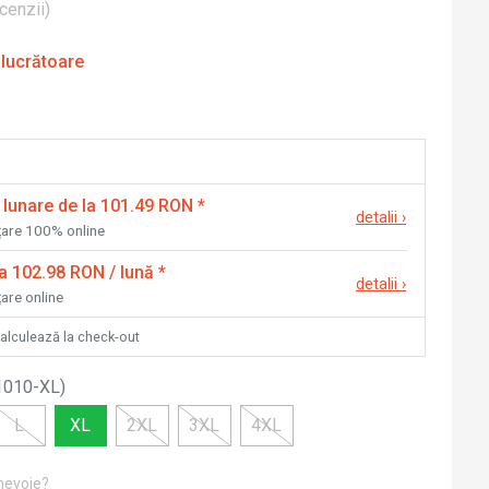
cenzii
)
 lucrătoare
 lunare de la 101.49 RON
*
detalii
›
nțare 100% online
la 102.98 RON / lună
*
detalii
›
țare online
calculează la check-out
1010-XL
)
L
XL
2XL
3XL
4XL
 nevoie?