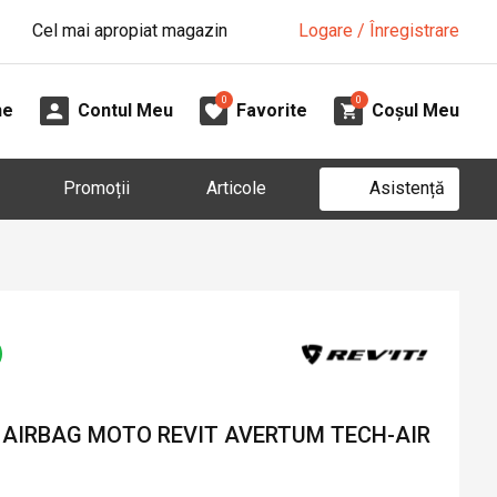
Cel mai apropiat magazin
Logare / Înregistrare
0
0
ne
Contul Meu
Favorite
Coșul Meu
Asistență
Promoții
Articole
 AIRBAG MOTO REVIT AVERTUM TECH-AIR