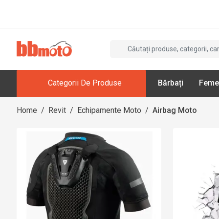
Categorii De Produse
Bărbați
Feme
Home
/
Revit
/
Echipamente Moto
/
Airbag Moto