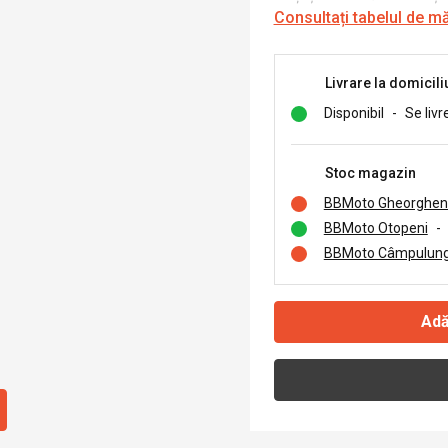
Consultați tabelul de m
Livrare la domicili
Disponibil
-
Se livr
Stoc magazin
BBMoto Gheorghen
BBMoto Otopeni
-
BBMoto Câmpulung
Adă