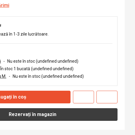
ărimi
u
ează în 1-3 zile lucrătoare.
i
-
Nu este în stoc (undefined undefined)
În stoc 1 bucată (undefined undefined)
 M.
-
Nu este în stoc (undefined undefined)
ugați în coș
Rezervați în magazin