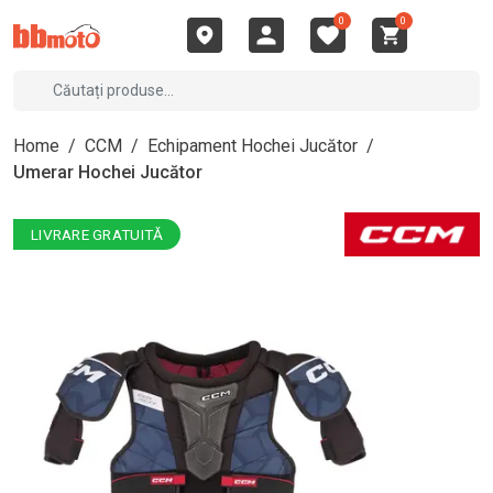
0
0
Home
/
CCM
/
Echipament Hochei Jucător
/
Umerar Hochei Jucător
LIVRARE GRATUITĂ