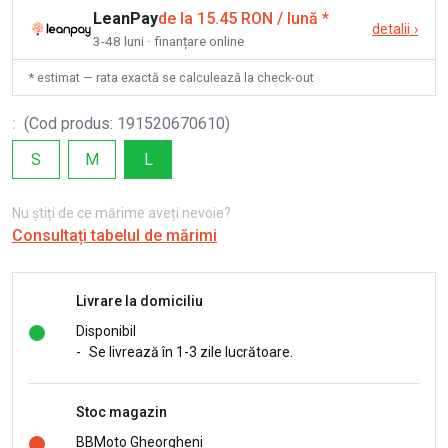
LeanPay
de la 15.45 RON / lună
*
detalii
›
3-48 luni · finanțare online
* estimat — rata exactă se calculează la check-out
:
(
Cod produs
:
191520670610
)
S
M
L
Nu știți de ce mărime aveți nevoie?
Consultați tabelul de mărimi
Livrare la domiciliu
Disponibil
-
Se livrează în 1-3 zile lucrătoare.
Stoc magazin
BBMoto Gheorgheni