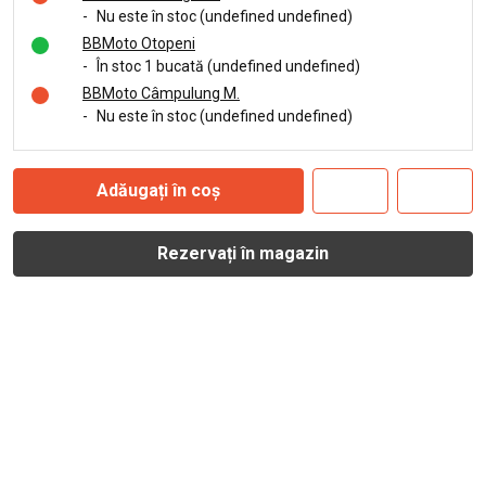
-
Nu este în stoc (undefined undefined)
BBMoto Otopeni
-
În stoc 1 bucată (undefined undefined)
BBMoto Câmpulung M.
-
Nu este în stoc (undefined undefined)
Adăugați în coș
Rezervați în magazin