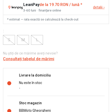
LeanPay
de la 19.70 RON / lună
*
detalii
›
3-60 luni · finanțare online
* estimat — rata exactă se calculează la check-out
:
S
M
L
Nu știți de ce mărime aveți nevoie?
Consultați tabelul de mărimi
Livrare la domiciliu
Nu este în stoc
-
Stoc magazin
BBMoto Gheorgheni