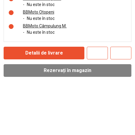
-
Nu este în stoc
BBMoto Otopeni
-
Nu este în stoc
BBMoto Câmpulung M.
-
Nu este în stoc
Detalii de livrare
Rezervați în magazin