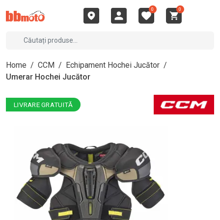
0
0
Home
/
CCM
/
Echipament Hochei Jucător
/
Umerar Hochei Jucător
LIVRARE GRATUITĂ