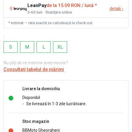
LeanPay
de la 15.09 RON / lună
*
detalii
›
3-60 luni · finanțare online
* estimat — rata exactă se calculează la check-out
:
S
M
L
XL
Nu știți de ce mărime aveți nevoie?
Consultați tabelul de mărimi
Livrare la domiciliu
Disponibil
-
Se livrează în 1-3 zile lucrătoare.
Stoc magazin
BBMoto Gheorgheni