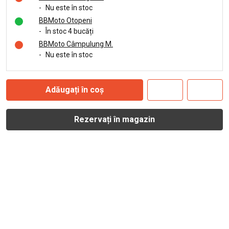
-
Nu este în stoc
BBMoto Otopeni
-
În stoc 4 bucăți
BBMoto Câmpulung M.
-
Nu este în stoc
Adăugați în coș
Rezervați în magazin