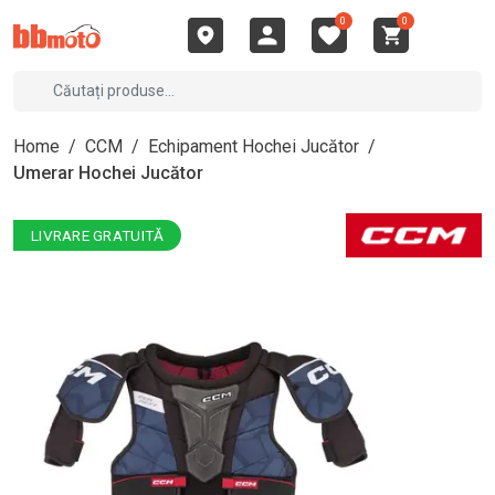
0
0
Home
/
CCM
/
Echipament Hochei Jucător
/
Umerar Hochei Jucător
LIVRARE GRATUITĂ