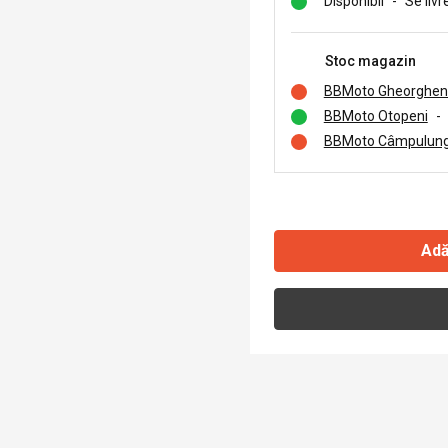
Disponibil
-
Se livr
Stoc magazin
BBMoto Gheorghen
BBMoto Otopeni
-
BBMoto Câmpulung
Adă