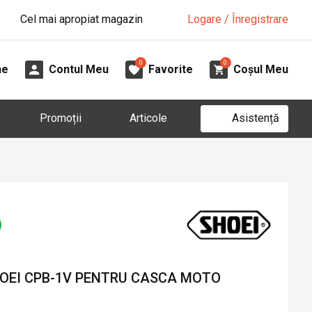
Cel mai apropiat magazin
Logare / Înregistrare
0
0
ne
Contul Meu
Favorite
Coșul Meu
Asistență
Promoții
Articole
HOEI CPB-1V PENTRU CASCA MOTO