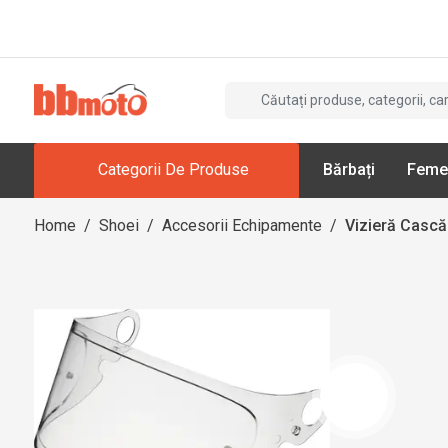
Categorii De Produse
Bărbați
Feme
Home
/
Shoei
/
Accesorii Echipamente
/
Vizieră Casc