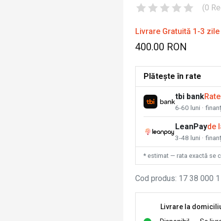
(
0
Re
Livrare Gratuită 1-3 zile
400.00 RON
Plătește în rate
tbi bank
Rate
6-60 luni · fina
LeanPay
de 
3-48 luni · finan
* estimat — rata exactă se 
Cod produs
:
17 38 000 1
Livrare la domicili