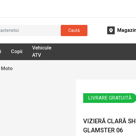
Magazi
Caută
Vehicule
i
Copii
ATV
ă Moto
LIVRARE GRATUITĂ
VIZIERĂ CLARĂ S
GLAMSTER 06