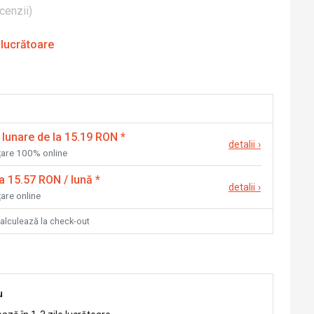
cenzii
)
 lucrătoare
 lunare de la 15.19 RON
*
detalii
›
nțare 100% online
la 15.57 RON / lună
*
detalii
›
țare online
calculează la check-out
u