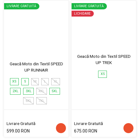
LIVRARE GRATUITĂ
LIVRARE GRATUITĂ
LICHIDARE
Geacă Moto din Textil SPEED
UP TREK
Geacă Moto din Textil SPEED
UP RUNNAIR
XS
XS
S
M
L
XL
2XL
3XL
4XL
5XL
6XL
7XL
Livrare Gratuită
Livrare Gratuită
599.00 RON
675.00 RON