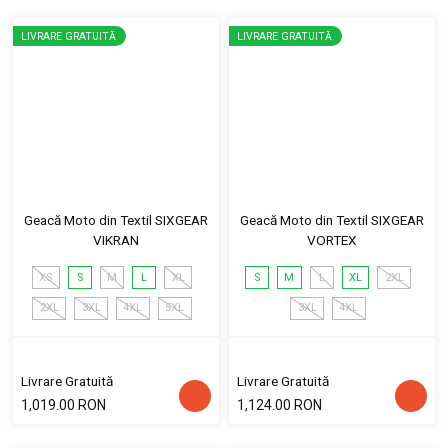
LIVRARE GRATUITĂ
LIVRARE GRATUITĂ
Geacă Moto din Textil SIXGEAR
Geacă Moto din Textil SIXGEAR
VIKRAN
VORTEX
XS
S
M
L
XL
S
M
L
XL
2XL
2XL
3XL
4XL
5XL
3XL
4XL
Livrare Gratuită
Livrare Gratuită
1,019.00 RON
1,124.00 RON