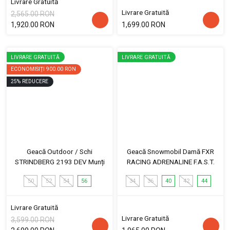
Livrare Gratuită
Livrare Gratuită
2,565.00 RON
1,920.00 RON
1,699.00 RON
LIVRARE GRATUITĂ
LIVRARE GRATUITĂ
ECONOMISIȚI
900.00 RON
25
%
REDUCERE
Geacă Outdoor / Schi
Geacă Snowmobil Damă FXR
STRINDBERG 2193 DEV Munți
RACING ADRENALINE F.A.S.T.
50
52
54
56
34
36
40
42
44
Livrare Gratuită
Livrare Gratuită
3,599.00 RON