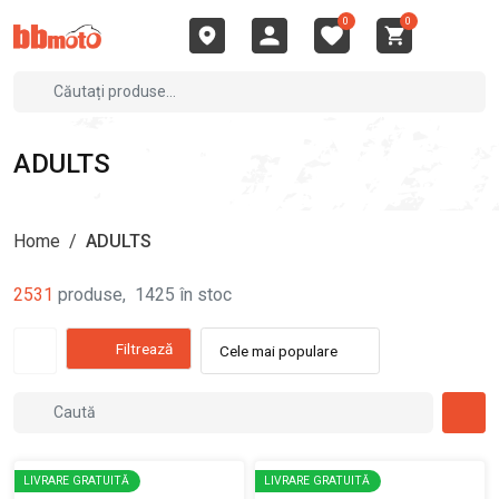
0
0
ADULTS
Home
/
ADULTS
2531
produse
,
1425
în stoc
Filtrează
Cele mai populare
LIVRARE GRATUITĂ
LIVRARE GRATUITĂ