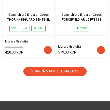
Genunchieră Enduro - Cross
Genunchiere Enduro - Cross
THOR KNEEGUARD SENTINEL
FORCEFIELD AR L2 FF8111
S/M
L/XL
2XL/3XL
ÎN STOC
Livrare Gratuită
Livrare Gratuită
525.00 RON
420.00 RON
579.00 RON
ÎNCARCĂ MAI MULTE PRODUSE