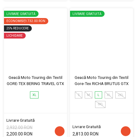
LIVRARE GRATUITĂ
LIVRARE GRATUITĂ
ECONOMISIȚI
732.00 RON
25
%
REDUCERE
LICHIDARE
Geacă Moto Touring din Textil
Geacă Moto Touring din Textil
GORE-TEX BERING TRAVEL GTX
Gore-Tex RICHA BRUTUS GTX
XL
S
M
L
XL
2XL
3XL
Livrare Gratuită
Livrare Gratuită
2,932.00 RON
2,200.00 RON
2,813.00 RON