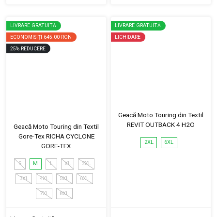
LIVRARE GRATUITĂ
LIVRARE GRATUITĂ
ECONOMISIȚI
645.00 RON
LICHIDARE
25
%
REDUCERE
Geacă Moto Touring din Textil
REVIT OUTBACK 4 H2O
Geacă Moto Touring din Textil
Gore-Tex RICHA CYCLONE
2XL
6XL
GORE-TEX
S
M
L
XL
2XL
3XL
4XL
5XL
6XL
7XL
8XL