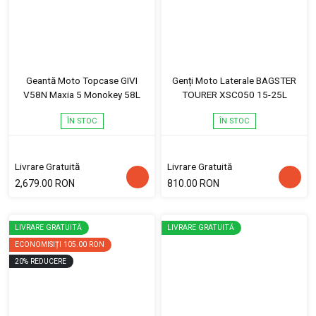
Geantă Moto Topcase GIVI
Genți Moto Laterale BAGSTER
V58N Maxia 5 Monokey 58L
TOURER XSC050 15-25L
ÎN STOC
ÎN STOC
Livrare Gratuită
Livrare Gratuită
2,679.00 RON
810.00 RON
LIVRARE GRATUITĂ
LIVRARE GRATUITĂ
ECONOMISIȚI
105.00 RON
20
%
REDUCERE