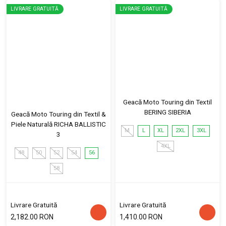
LIVRARE GRATUITĂ
LIVRARE GRATUITĂ
Geacă Moto Touring din Textil
BERING SIBERIA
Geacă Moto Touring din Textil &
Piele Naturală RICHA BALLISTIC
M
L
XL
2XL
3XL
3
4XL
48
50
52
54
56
58
Livrare Gratuită
Livrare Gratuită
2,182.00 RON
1,410.00 RON