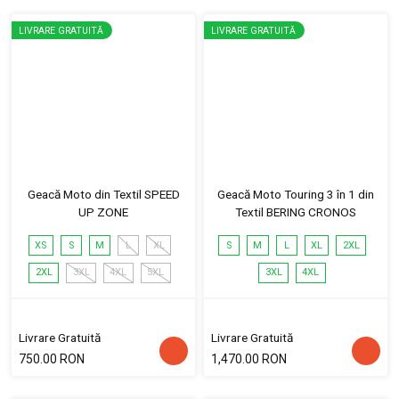
LIVRARE GRATUITĂ
LIVRARE GRATUITĂ
Geacă Moto din Textil SPEED
Geacă Moto Touring 3 în 1 din
UP ZONE
Textil BERING CRONOS
XS
S
M
L
XL
S
M
L
XL
2XL
2XL
3XL
4XL
5XL
3XL
4XL
Livrare Gratuită
Livrare Gratuită
750.00 RON
1,470.00 RON