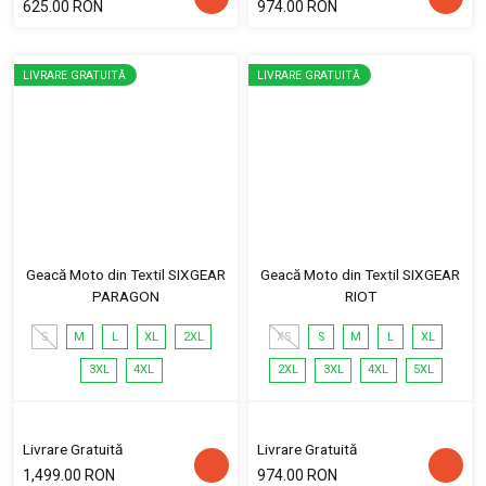
625.00 RON
974.00 RON
LIVRARE GRATUITĂ
LIVRARE GRATUITĂ
Geacă Moto din Textil SIXGEAR
Geacă Moto din Textil SIXGEAR
PARAGON
RIOT
S
M
L
XL
2XL
XS
S
M
L
XL
3XL
4XL
2XL
3XL
4XL
5XL
Livrare Gratuită
Livrare Gratuită
1,499.00 RON
974.00 RON