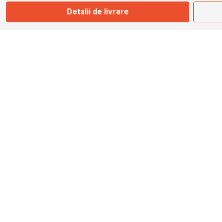
Detalii de livrare
info@bbmoto.ro
Magazin
Otopeni
Str. Ferme D Nr. 2
Otopeni, Ilfov
Marți - Sâmbătă: 10:00 - 18:00
0755 141 155