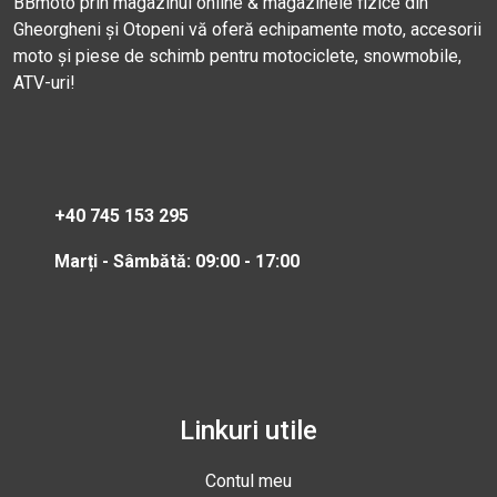
BBmoto prin magazinul online & magazinele fizice din
Gheorgheni și Otopeni vă oferă echipamente moto, accesorii
moto și piese de schimb pentru motociclete, snowmobile,
ATV-uri!
+40 745 153 295
Marți - Sâmbătă: 09:00 - 17:00
Linkuri utile
Contul meu