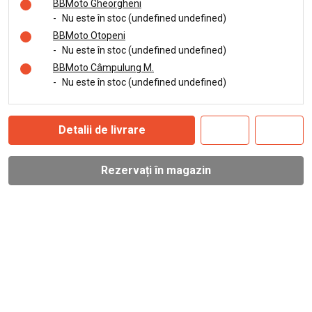
BBMoto Gheorgheni
-
Nu este în stoc (undefined undefined)
BBMoto Otopeni
-
Nu este în stoc (undefined undefined)
BBMoto Câmpulung M.
-
Nu este în stoc (undefined undefined)
Detalii de livrare
Rezervați în magazin