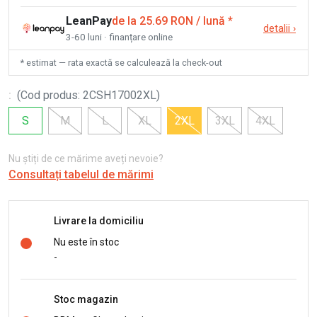
LeanPay
de la 25.69 RON / lună
*
detalii
›
3-60 luni · finanțare online
* estimat — rata exactă se calculează la check-out
:
(
Cod produs
:
2CSH17002XL
)
S
M
L
XL
2XL
3XL
4XL
Nu știți de ce mărime aveți nevoie?
Consultați tabelul de mărimi
Livrare la domiciliu
Nu este în stoc
-
Stoc magazin