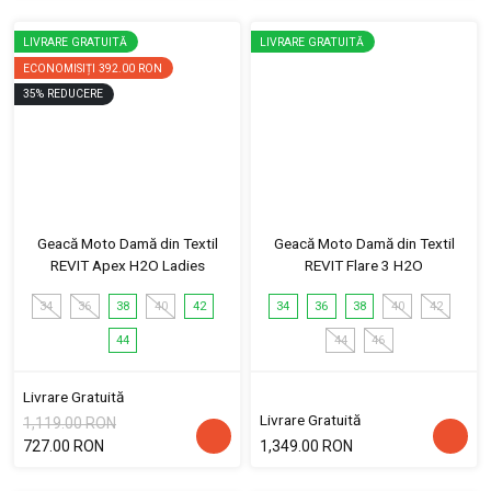
LIVRARE GRATUITĂ
LIVRARE GRATUITĂ
ECONOMISIȚI
392.00 RON
35
%
REDUCERE
Geacă Moto Damă din Textil
Geacă Moto Damă din Textil
REVIT Apex H2O Ladies
REVIT Flare 3 H2O
34
36
38
40
42
34
36
38
40
42
44
44
46
Livrare Gratuită
Livrare Gratuită
1,119.00 RON
727.00 RON
1,349.00 RON