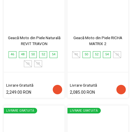
Geacă Moto din Piele Naturală
Geacă Moto din Piele RICHA
REVIT TRAVON
MATRIX 2
46
48
50
52
54
48
50
52
54
56
56
58
Livrare Gratuită
Livrare Gratuită
2,249.00 RON
2,085.00 RON
LIVRARE GRATUITĂ
LIVRARE GRATUITĂ