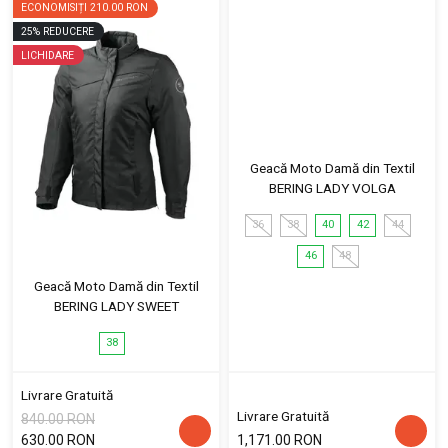
ECONOMISIȚI
210.00 RON
25
%
REDUCERE
LICHIDARE
Geacă Moto Damă din Textil
BERING LADY VOLGA
36
38
40
42
44
46
48
Geacă Moto Damă din Textil
BERING LADY SWEET
38
Livrare Gratuită
Livrare Gratuită
840.00 RON
630.00 RON
1,171.00 RON