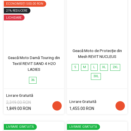
ECONOMISIȚI
500.00 RON
21
%
REDUCERE
LICHIDARE
Geacă Moto de Protecție din
Mesh REVIT NUCLEUS
Geacă Moto Damă Touring din
Textil REVIT SAND 4 H2O
S
M
L
XL
2XL
LADIES
3XL
36
Livrare Gratuită
Livrare Gratuită
2,349.00 RON
1,849.00 RON
1,455.00 RON
LIVRARE GRATUITĂ
LIVRARE GRATUITĂ