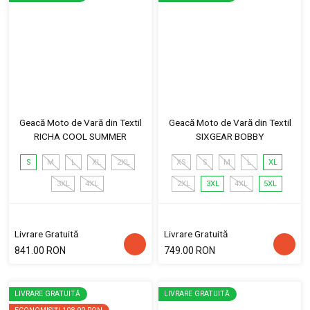
Geacă Moto de Vară din Textil
Geacă Moto de Vară din Textil
RICHA COOL SUMMER
SIXGEAR BOBBY
S
M
L
XL
2XL
XS
S
M
L
XL
3XL
4XL
2XL
3XL
4XL
5XL
Livrare Gratuită
Livrare Gratuită
841.00 RON
749.00 RON
LIVRARE GRATUITĂ
LIVRARE GRATUITĂ