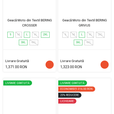
Geacă Moto din Textil BERING
Geacă Moto din Textil BERING
CROSSER
GRIVUS
S
M
L
XL
2XL
S
M
L
XL
2XL
3XL
4XL
3XL
4XL
Livrare Gratuită
Livrare Gratuită
1,371.00 RON
1,323.00 RON
LIVRARE GRATUITĂ
LIVRARE GRATUITĂ
ECONOMISIȚI
316.00 RON
25
%
REDUCERE
LICHIDARE