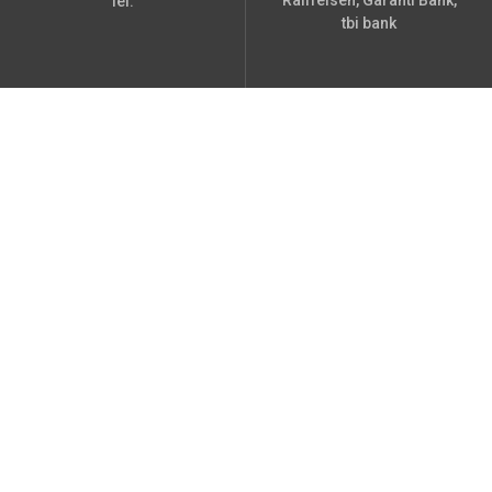
Raiffeisen, Garanti Bank,
lei.
tbi bank