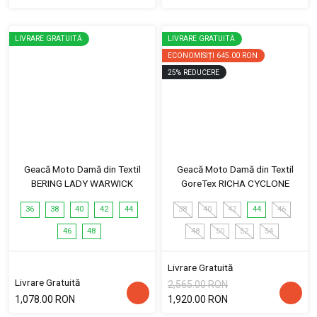
LIVRARE GRATUITĂ
LIVRARE GRATUITĂ
ECONOMISIȚI
645.00 RON
25
%
REDUCERE
Geacă Moto Damă din Textil
Geacă Moto Damă din Textil
BERING LADY WARWICK
GoreTex RICHA CYCLONE
36
38
40
42
44
38
40
42
44
46
46
48
48
50
52
54
Livrare Gratuită
Livrare Gratuită
2,565.00 RON
1,078.00 RON
1,920.00 RON