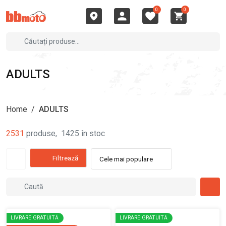
0
0
ADULTS
Home
/
ADULTS
2531
produse
,
1425
în stoc
Filtrează
Cele mai populare
LIVRARE GRATUITĂ
LIVRARE GRATUITĂ