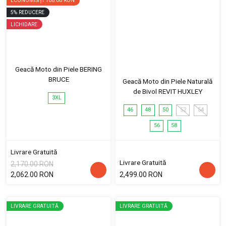
ECONOMISIȚI
108.00 RON
5
%
REDUCERE
LICHIDARE
Geacă Moto din Piele BERING
BRUCE
Geacă Moto din Piele Naturală
de Bivol REVIT HUXLEY
3XL
46
48
50
52
54
56
58
Livrare Gratuită
Livrare Gratuită
2,170.00 RON
2,062.00 RON
2,499.00 RON
LIVRARE GRATUITĂ
LIVRARE GRATUITĂ