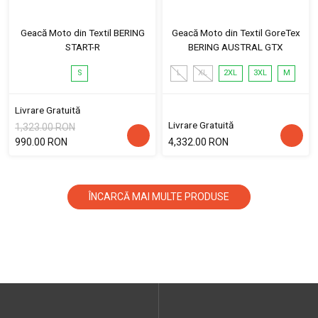
Geacă Moto din Textil BERING
Geacă Moto din Textil GoreTex
START-R
BERING AUSTRAL GTX
S
L
XL
2XL
3XL
M
Livrare Gratuită
Livrare Gratuită
1,323.00 RON
990.00 RON
4,332.00 RON
ÎNCARCĂ MAI MULTE PRODUSE