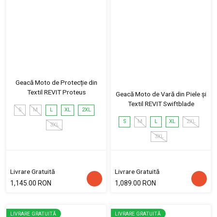
Geacă Moto de Protecție din
Textil REVIT Proteus
Geacă Moto de Vară din Piele și
Textil REVIT Swiftblade
S
M
L
XL
2XL
S
M
L
XL
2XL
3XL
3XL
Livrare Gratuită
Livrare Gratuită
1,145.00 RON
1,089.00 RON
LIVRARE GRATUITĂ
LIVRARE GRATUITĂ