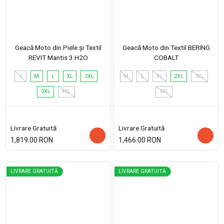
Geacă Moto din Piele și Textil
Geacă Moto din Textil BERING
REVIT Mantis 3 H2O
COBALT
S
M
L
XL
2XL
M
L
XL
2XL
3XL
3XL
4XL
4XL
Livrare Gratuită
Livrare Gratuită
1,819.00 RON
1,466.00 RON
LIVRARE GRATUITĂ
LIVRARE GRATUITĂ