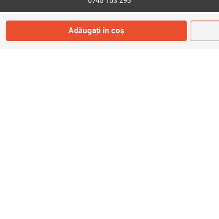
0745 153 295
Adăugați în coș
info@bbmoto.ro
Magazin
Otopeni
Str. Ferme D Nr. 2
Otopeni, Ilfov
Marți - Sâmbătă: 10:00 - 18:00
0755 141 155