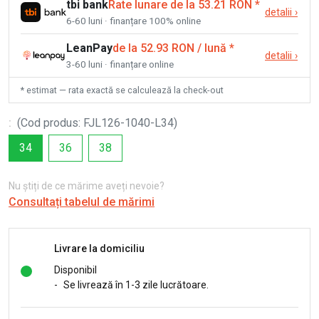
tbi bank
Rate lunare de la 53.21 RON
*
detalii
›
6-60 luni · finanțare 100% online
LeanPay
de la 52.93 RON / lună
*
detalii
›
3-60 luni · finanțare online
* estimat — rata exactă se calculează la check-out
:
(
Cod produs
:
FJL126-1040-L34
)
34
36
38
Nu știți de ce mărime aveți nevoie?
Consultați tabelul de mărimi
Livrare la domiciliu
Disponibil
-
Se livrează în 1-3 zile lucrătoare.