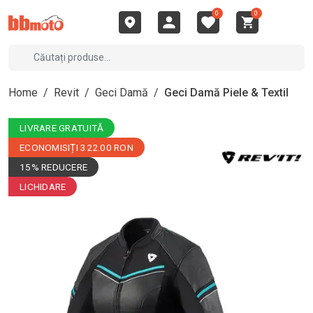
0
0
Home
/
Revit
/
Geci Damă
/
Geci Damă Piele & Textil
LIVRARE GRATUITĂ
ECONOMISIȚI 322.00 RON
15% REDUCERE
LICHIDARE