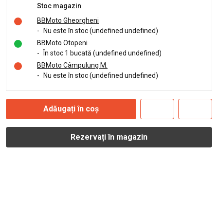
Stoc magazin
BBMoto Gheorgheni
-
Nu este în stoc (undefined undefined)
BBMoto Otopeni
-
În stoc 1 bucată (undefined undefined)
BBMoto Câmpulung M.
-
Nu este în stoc (undefined undefined)
Adăugați în coș
Rezervați în magazin