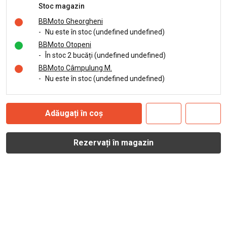
Stoc magazin
BBMoto Gheorgheni
-
Nu este în stoc (undefined undefined)
BBMoto Otopeni
-
În stoc 2 bucăți (undefined undefined)
BBMoto Câmpulung M.
-
Nu este în stoc (undefined undefined)
Adăugați în coș
Rezervați în magazin