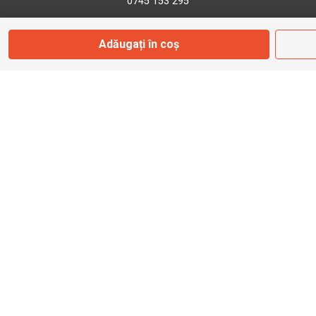
0745 153 295
Adăugați în coș
info@bbmoto.ro
Magazin
Otopeni
Str. Ferme D Nr. 2
Otopeni, Ilfov
Marți - Sâmbătă: 10:00 - 18:00
0755 141 155