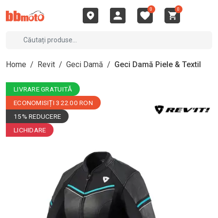
0
0
Home
/
Revit
/
Geci Damă
/
Geci Damă Piele & Textil
LIVRARE GRATUITĂ
ECONOMISIȚI 322.00 RON
15% REDUCERE
LICHIDARE