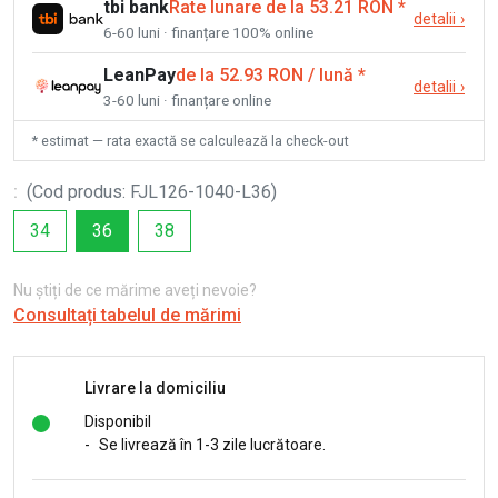
tbi bank
Rate lunare de la 53.21 RON
*
detalii
›
6-60 luni · finanțare 100% online
LeanPay
de la 52.93 RON / lună
*
detalii
›
3-60 luni · finanțare online
* estimat — rata exactă se calculează la check-out
:
(
Cod produs
:
FJL126-1040-L36
)
34
36
38
Nu știți de ce mărime aveți nevoie?
Consultați tabelul de mărimi
Livrare la domiciliu
Disponibil
-
Se livrează în 1-3 zile lucrătoare.