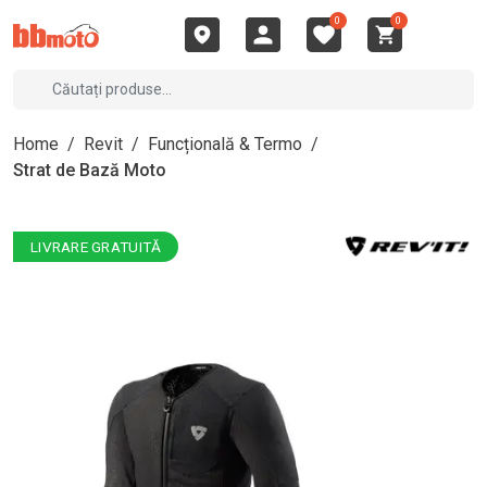
0
0
Home
/
Revit
/
Funcțională & Termo
/
Strat de Bază Moto
LIVRARE GRATUITĂ