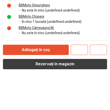
BBMoto Gheorgheni
-
Nu este în stoc (undefined undefined)
BBMoto Otopeni
-
În stoc 1 bucată (undefined undefined)
BBMoto Câmpulung M.
-
Nu este în stoc (undefined undefined)
Adăugați în coș
Rezervați în magazin