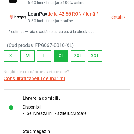
6-60 luni · finanțare 100% online
LeanPay
de la 42.65 RON / lună
*
detalii
›
3-60 luni · finanțare online
* estimat — rata exactă se calculează la check-out
:
(
Cod produs
:
FPG067-0010-XL
)
S
M
L
XL
2XL
3XL
Nu știți de ce mărime aveți nevoie?
Consultați tabelul de mărimi
Livrare la domiciliu
Disponibil
-
Se livrează în 1-3 zile lucrătoare.
Stoc magazin