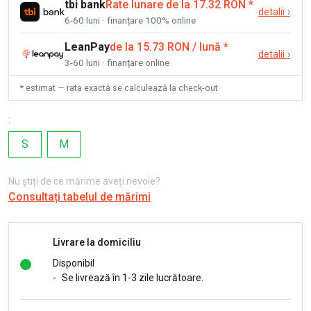
tbi bank
Rate lunare de la 17.32 RON
*
detalii
›
6-60 luni · finanțare 100% online
LeanPay
de la 15.73 RON / lună
*
detalii
›
3-60 luni · finanțare online
* estimat — rata exactă se calculează la check-out
:
S
M
Nu știți de ce mărime aveți nevoie?
Consultați tabelul de mărimi
Livrare la domiciliu
Disponibil
-
Se livrează în 1-3 zile lucrătoare.