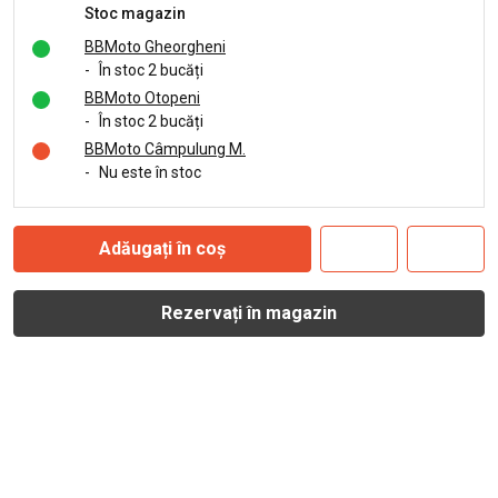
Stoc magazin
BBMoto Gheorgheni
-
În stoc 2 bucăți
BBMoto Otopeni
-
În stoc 2 bucăți
BBMoto Câmpulung M.
-
Nu este în stoc
Adăugați în coș
Rezervați în magazin