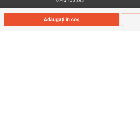
0745 153 295
Adăugați în coș
info@bbmoto.ro
Magazin
Otopeni
Str. Ferme D Nr. 2
Otopeni, Ilfov
Marți - Sâmbătă: 10:00 - 18:00
0755 141 155