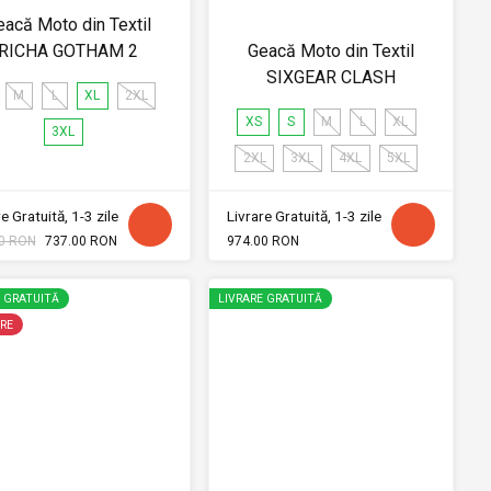
eacă Moto din Textil
RICHA GOTHAM 2
Geacă Moto din Textil
SIXGEAR CLASH
M
L
XL
2XL
XS
S
M
L
XL
3XL
2XL
3XL
4XL
5XL
e Gratuită, 1-3 zile
Livrare Gratuită, 1-3 zile
0 RON
737.00 RON
974.00 RON
E GRATUITĂ
LIVRARE GRATUITĂ
RE