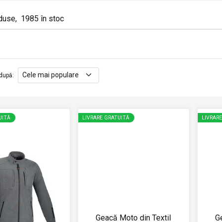
duse
,
1985
în stoc
după
:
UITĂ
LIVRARE GRATUITĂ
LIVRAR
Geacă Moto din Textil
G