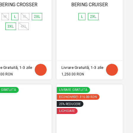
BERING CROSSER
BERING CRUISER
M
L
XL
2XL
L
2XL
3XL
4XL
e Gratuită, 1-3 zile
Livrare Gratuită, 1-3 zile
.00 RON
1,250.00 RON
E GRATUITĂ
LIVRARE GRATUITĂ
ECONOMISIȚI
316.00 RON
25
%
REDUCERE
LICHIDARE