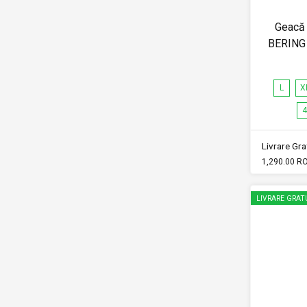
Geacă 
BERING
L
X
4
Livrare Grat
1,290.00 R
LIVRARE GRAT