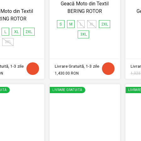
Geacă Moto din Textil
Moto din Textil
BERING ROTOR
G
RING ROTOR
S
M
L
XL
2XL
L
XL
2XL
3XL
3XL
uită, 1-3 zile
Livrare Gratuită, 1-3 zile
Livrar
ON
1,430.00 RON
1,323
UITĂ
LIVRARE GRATUITĂ
LIVRAR