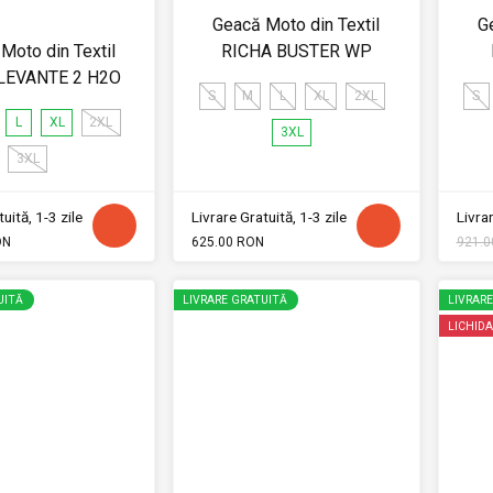
Geacă Moto din Textil
G
Moto din Textil
RICHA BUSTER WP
LEVANTE 2 H2O
S
M
L
XL
2XL
S
L
XL
2XL
3XL
3XL
uită, 1-3 zile
Livrare Gratuită, 1-3 zile
Livrar
ON
625.00 RON
921.0
UITĂ
LIVRARE GRATUITĂ
LIVRAR
LICHIDA