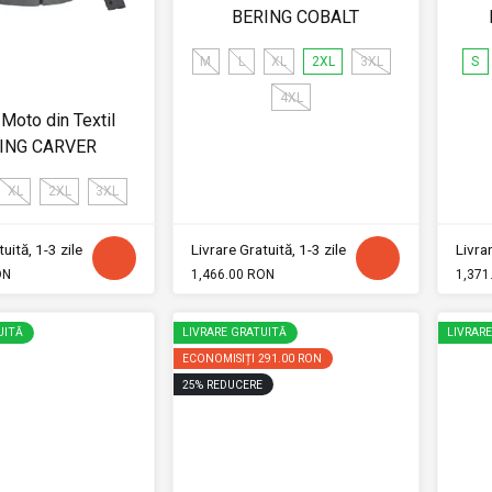
BERING COBALT
M
L
XL
2XL
3XL
S
4XL
Moto din Textil
ING CARVER
XL
2XL
3XL
uită, 1-3 zile
Livrare Gratuită, 1-3 zile
Livrar
ON
1,466.00 RON
1,371
UITĂ
LIVRARE GRATUITĂ
LIVRAR
ECONOMISIȚI
291.00 RON
25
%
REDUCERE