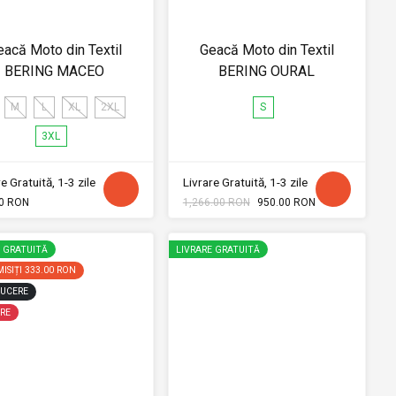
eacă Moto din Textil
Geacă Moto din Textil
BERING MACEO
BERING OURAL
M
L
XL
2XL
S
3XL
e Gratuită, 1-3 zile
Livrare Gratuită, 1-3 zile
0 RON
1,266.00 RON
950.00 RON
E GRATUITĂ
LIVRARE GRATUITĂ
ISIȚI
333.00 RON
UCERE
RE