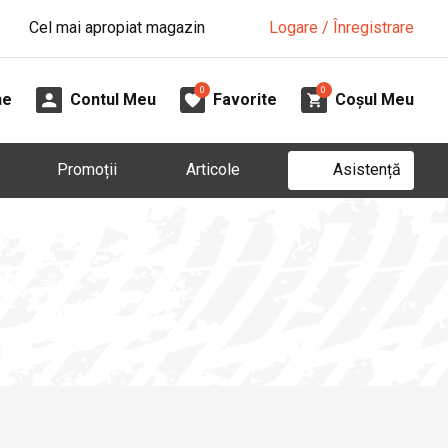
Cel mai apropiat magazin
Logare / Înregistrare
0
0
ne
Contul Meu
Favorite
Coșul Meu
Asistență
Promoții
Articole