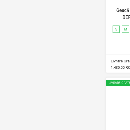
Geacă 
BE
S
M
Livrare Grat
1,430.00 R
LIVRARE GRAT