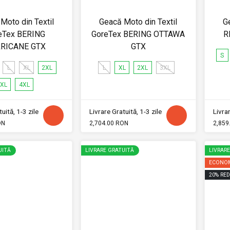
Moto din Textil
Geacă Moto din Textil
G
eTex BERING
GoreTex BERING OTTAWA
R
RICANE GTX
GTX
S
L
XL
2XL
L
XL
2XL
3XL
XL
4XL
uită, 1-3 zile
Livrare Gratuită, 1-3 zile
Livrar
ON
2,704.00 RON
2,859
UITĂ
LIVRARE GRATUITĂ
LIVRAR
ECONOM
20
%
RED