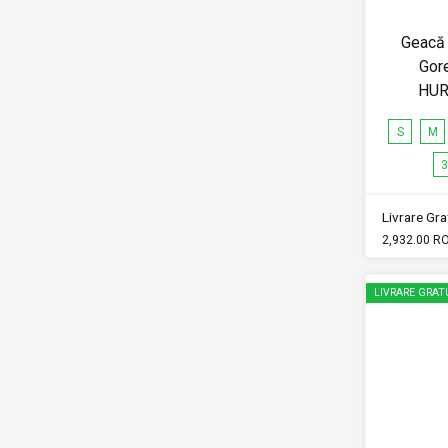
Geacă 
Gor
HUR
S
M
3
Livrare Grat
2,932.00 R
LIVRARE GRAT