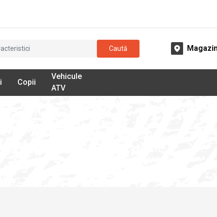
Magazi
Caută
Vehicule
i
Copii
ATV