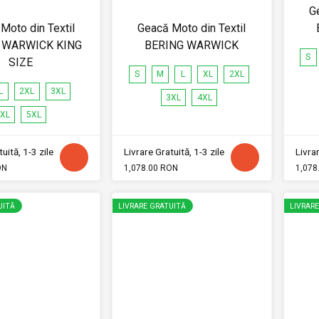
G
Moto din Textil
Geacă Moto din Textil
 WARWICK KING
BERING WARWICK
S
SIZE
S
M
L
XL
2XL
L
2XL
3XL
3XL
4XL
XL
5XL
uită, 1-3 zile
Livrare Gratuită, 1-3 zile
Livrar
ON
1,078.00 RON
1,078
UITĂ
LIVRARE GRATUITĂ
LIVRAR