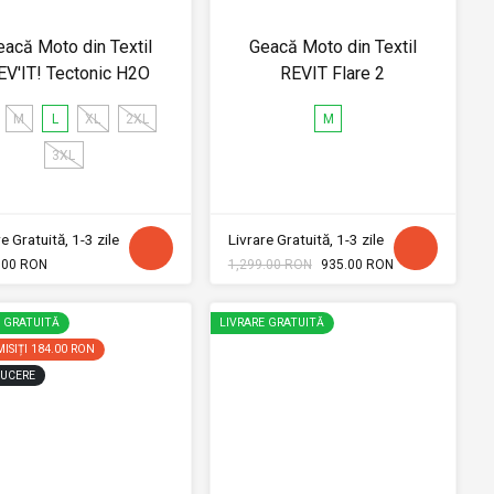
eacă Moto din Textil
Geacă Moto din Textil
EV'IT! Tectonic H2O
REVIT Flare 2
M
L
XL
2XL
M
3XL
e Gratuită, 1-3 zile
Livrare Gratuită, 1-3 zile
.00 RON
1,299.00 RON
935.00 RON
E GRATUITĂ
LIVRARE GRATUITĂ
ISIȚI
184.00 RON
UCERE