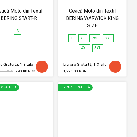
eacă Moto din Textil
Geacă Moto din Textil
BERING START-R
BERING WARWICK KING
SIZE
S
L
XL
2XL
3XL
4XL
5XL
e Gratuită, 1-3 zile
Livrare Gratuită, 1-3 zile
.00 RON
990.00 RON
1,290.00 RON
E GRATUITĂ
LIVRARE GRATUITĂ