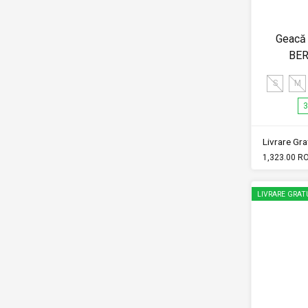
Geacă 
BER
S
M
3
Livrare Grat
1,323.00 R
LIVRARE GRAT