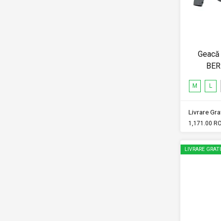
Geacă 
BER
M
L
Livrare Grat
1,171.00 R
LIVRARE GRAT