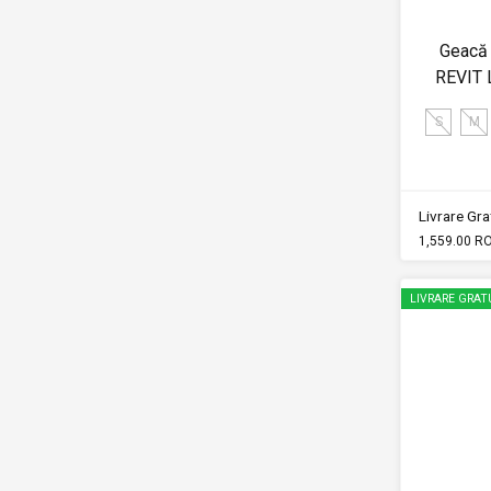
Geacă 
REVIT 
S
M
Livrare Grat
1,559.00 R
LIVRARE GRAT