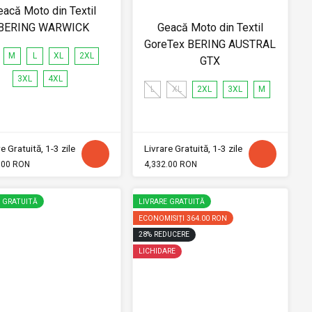
eacă Moto din Textil
BERING WARWICK
Geacă Moto din Textil
GoreTex BERING AUSTRAL
M
L
XL
2XL
GTX
3XL
4XL
L
XL
2XL
3XL
M
e Gratuită, 1-3 zile
Livrare Gratuită, 1-3 zile
.00 RON
4,332.00 RON
E GRATUITĂ
LIVRARE GRATUITĂ
ECONOMISIȚI
364.00 RON
28
%
REDUCERE
LICHIDARE