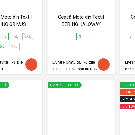
Moto din Textil
Geacă Moto din Textil
G
ING GRIVUS
BERING KALOWAY
L
XL
2XL
S
S
XL
4XL
uită, 1-3 zile
Livrare Gratuită, 1-3 zile
Livrar
ON
1,171.00 RON
880.00 RON
828.0
UITĂ
LIVRARE GRATUITĂ
LIVRAR
ECONOM
25
%
RED
LICHIDA