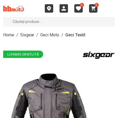
0
0
Home
/
Sixgear
/
Geci Moto
/
Geci Textil
LIVRARE GRATUITĂ