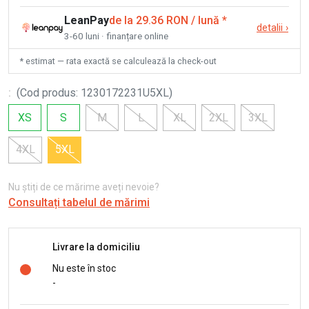
LeanPay
de la 29.36 RON / lună
*
detalii
›
3-60 luni · finanțare online
* estimat — rata exactă se calculează la check-out
:
(
Cod produs
:
1230172231U5XL
)
XS
S
M
L
XL
2XL
3XL
4XL
5XL
Nu știți de ce mărime aveți nevoie?
Consultați tabelul de mărimi
Livrare la domiciliu
Nu este în stoc
-