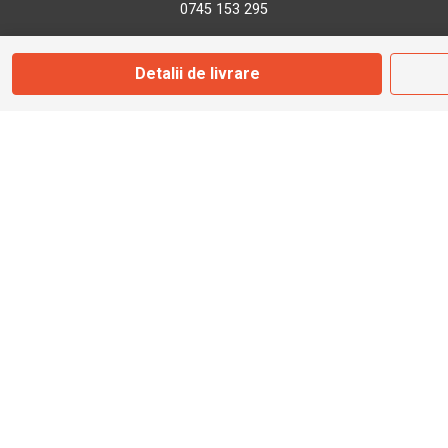
0745 153 295
Detalii de livrare
info@bbmoto.ro
Magazin
Otopeni
Str. Ferme D Nr. 2
Otopeni, Ilfov
Marți - Sâmbătă: 10:00 - 18:00
0755 141 155