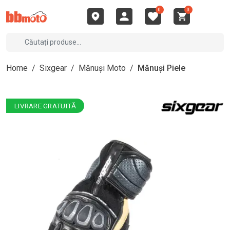
0
0
Home
/
Sixgear
/
Mănuși Moto
/
Mănuși Piele
LIVRARE GRATUITĂ