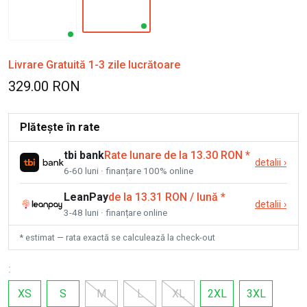
Livrare Gratuită 1-3 zile lucrătoare
329.00 RON
Plătește în rate
tbi bank
Rate lunare de la 13.30 RON
*
detalii
›
6-60 luni · finanțare 100% online
LeanPay
de la 13.31 RON / lună
*
detalii
›
3-48 luni · finanțare online
* estimat — rata exactă se calculează la check-out
:
XS
S
M
L
XL
2XL
3XL