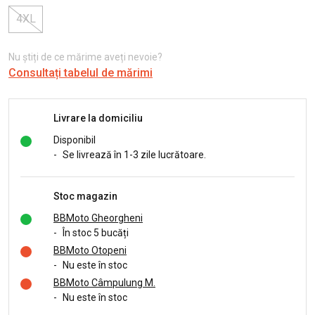
4XL
Nu știți de ce mărime aveți nevoie?
Consultați tabelul de mărimi
Livrare la domiciliu
Disponibil
-
Se livrează în 1-3 zile lucrătoare.
Stoc magazin
BBMoto Gheorgheni
-
În stoc 5 bucăți
BBMoto Otopeni
-
Nu este în stoc
BBMoto Câmpulung M.
-
Nu este în stoc