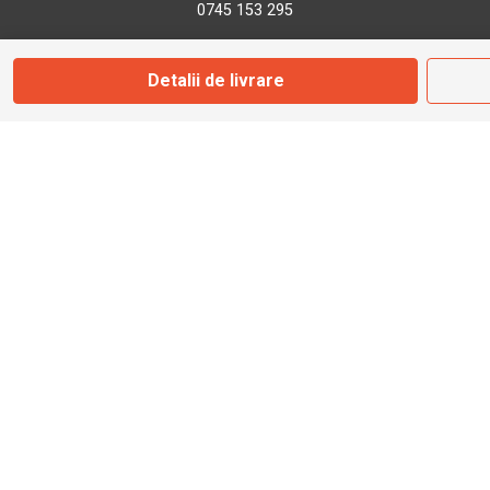
0745 153 295
Detalii de livrare
info@bbmoto.ro
Magazin
Otopeni
Str. Ferme D Nr. 2
Otopeni, Ilfov
Marți - Sâmbătă: 10:00 - 18:00
0755 141 155