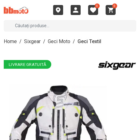
0
0
Home
/
Sixgear
/
Geci Moto
/
Geci Textil
LIVRARE GRATUITĂ