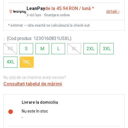
LeanPay
de la 45.94 RON / lună
*
detalii
›
3-60 luni · finanțare online
* estimat — rata exactă se calculează la check-out
:
(
Cod produs
:
1230160831U5XL
)
XS
S
M
L
XL
2XL
3XL
4XL
5XL
Nu știți de ce mărime aveți nevoie?
Consultați tabelul de mărimi
Livrare la domiciliu
Nu este în stoc
-