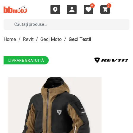
0
0
Home
/
Revit
/
Geci Moto
/
Geci Textil
LIVRARE GRATUITĂ