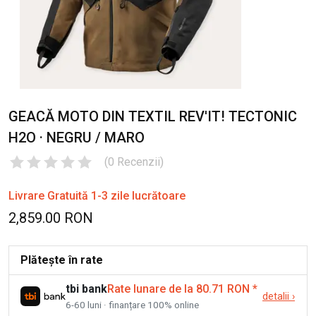
GEACĂ MOTO DIN TEXTIL REV'IT! TECTONIC
H2O · NEGRU / MARO
(
0
Recenzii
)
Livrare Gratuită 1-3 zile lucrătoare
2,859.00 RON
Plătește în rate
tbi bank
Rate lunare de la 80.71 RON
*
detalii
›
6-60 luni · finanțare 100% online