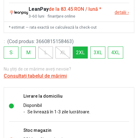
LeanPay
de la 83.45 RON / lună
*
detalii
›
3-60 luni · finanțare online
* estimat — rata exactă se calculează la check-out
:
(
Cod produs
:
3660815158463
)
S
M
L
XL
2XL
3XL
4XL
Nu știți de ce mărime aveți nevoie?
Consultați tabelul de mărimi
Livrare la domiciliu
Disponibil
-
Se livrează în 1-3 zile lucrătoare.
Stoc magazin