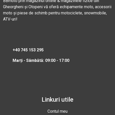
BBmoto prin magazinul online & magazinele fizice din
Gheorgheni și Otopeni vă oferă echipamente moto, accesorii
moto și piese de schimb pentru motociclete, snowmobile,
ATV-uri!
+40 745 153 295
Marți - Sâmbătă: 09:00 - 17:00
Linkuri utile
Contul meu