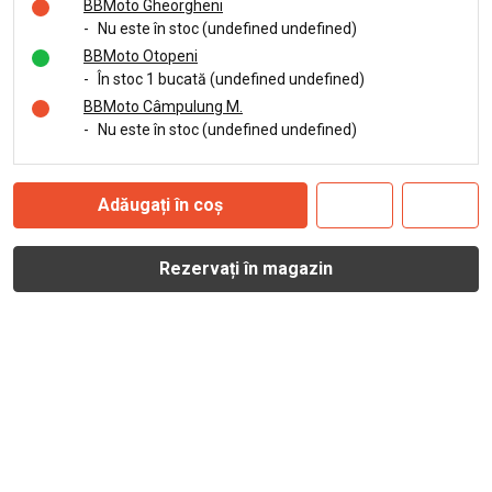
BBMoto Gheorgheni
-
Nu este în stoc (undefined undefined)
BBMoto Otopeni
-
În stoc 1 bucată (undefined undefined)
BBMoto Câmpulung M.
-
Nu este în stoc (undefined undefined)
Adăugați în coș
Rezervați în magazin