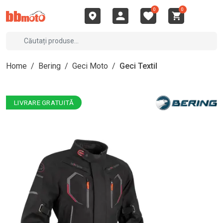
0
0
Home
/
Bering
/
Geci Moto
/
Geci Textil
LIVRARE GRATUITĂ