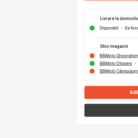
Livrare la domicili
Disponibil
-
Se livr
Stoc magazin
BBMoto Gheorghen
BBMoto Otopeni
-
BBMoto Câmpulung
Adă