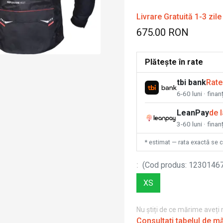
Livrare Gratuită 1-3 zile
675.00 RON
Plătește în rate
tbi bank
Rate
6-60 luni · fina
LeanPay
de 
3-60 luni · finan
* estimat — rata exactă se 
:
(
Cod produs
:
1230146
XS
Nu știți de ce mărime aveți
Consultați tabelul de m