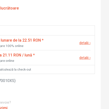
 lucrătoare
 lunare de la 22.51 RON
*
detalii
›
nțare 100% online
la 21.11 RON / lună
*
detalii
›
țare online
calculează la check-out
70010XS
)
 nevoie?
ărimi