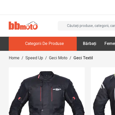
Categorii De Produse
Bărbați
Feme
Home
/
Speed Up
/
Geci Moto
/
Geci Textil