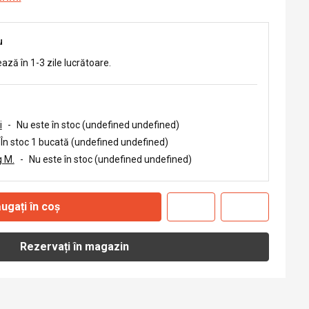
u
ează în 1-3 zile lucrătoare.
i
-
Nu este în stoc (undefined undefined)
În stoc 1 bucată (undefined undefined)
 M.
-
Nu este în stoc (undefined undefined)
ugați în coș
Rezervați în magazin