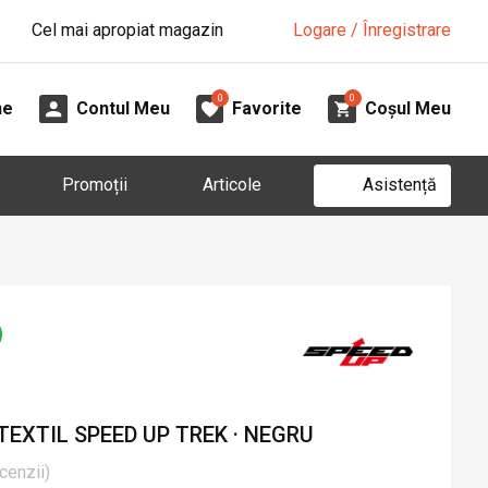
Cel mai apropiat magazin
Logare / Înregistrare
0
0
ne
Contul Meu
Favorite
Coșul Meu
Asistență
Promoții
Articole
EXTIL SPEED UP TREK · NEGRU
cenzii
)