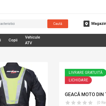
Magazi
Caută
Vehicule
i
Copii
ATV
LIVRARE GRATUITĂ
LICHIDARE
GEACĂ MOTO DIN T
(
0
Re