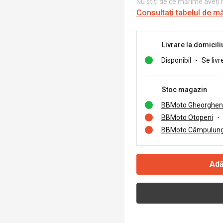
Nu știți de ce mărime aveți
Consultați tabelul de m
Livrare la domicili
Disponibil
-
Se livr
Stoc magazin
BBMoto Gheorghen
BBMoto Otopeni
-
BBMoto Câmpulung
Adă