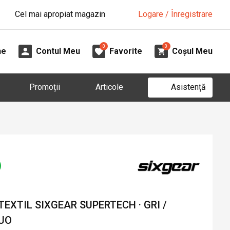
Cel mai apropiat magazin
Logare / Înregistrare
0
0
ne
Contul Meu
Favorite
Coșul Meu
Asistență
Promoții
Articole
EXTIL SIXGEAR SUPERTECH · GRI /
LUO