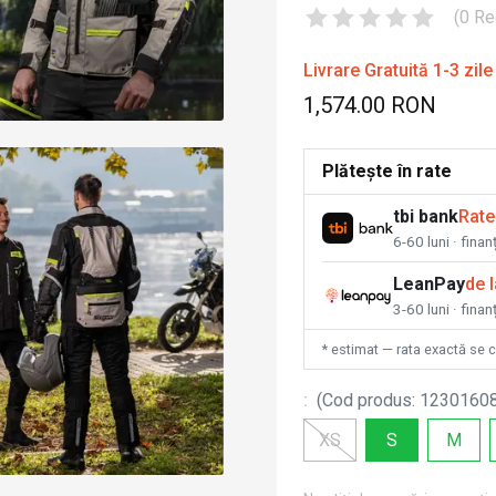
(
0
Re
Livrare Gratuită 1-3 zile
1,574.00 RON
Plătește în rate
tbi bank
Rate
6-60 luni · fina
LeanPay
de 
3-60 luni · finan
* estimat — rata exactă se 
:
(
Cod produs
:
1230160
XS
S
M