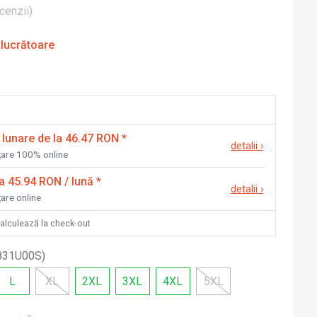
cenzii
)
 lucrătoare
 lunare de la 46.47 RON
*
detalii
›
nțare 100% online
la 45.94 RON / lună
*
detalii
›
țare online
calculează la check-out
831U00S
)
L
XL
2XL
3XL
4XL
5XL