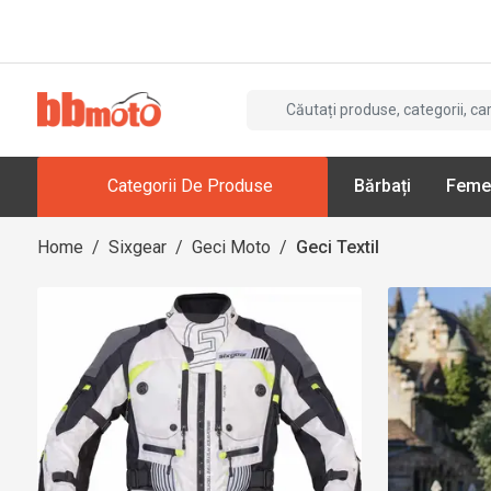
Categorii De Produse
Bărbați
Feme
Home
/
Sixgear
/
Geci Moto
/
Geci Textil