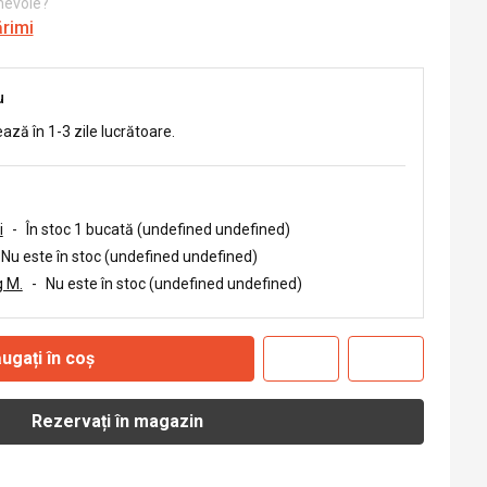
 nevoie?
ărimi
u
ează în 1-3 zile lucrătoare.
i
-
În stoc 1 bucată (undefined undefined)
Nu este în stoc (undefined undefined)
 M.
-
Nu este în stoc (undefined undefined)
ugați în coș
Rezervați în magazin