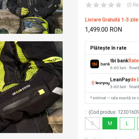
(
0
Re
Livrare Gratuită 1-3 zile
1,499.00 RON
Plătește în rate
tbi bank
Rate
6-60 luni · fina
LeanPay
de 
3-60 luni · finan
* estimat — rata exactă se 
:
(
Cod produs
:
1230160
S
M
L