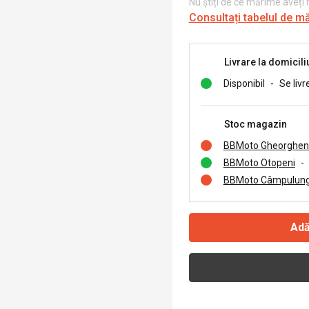
Nu știți de ce mărime aveți
Consultați tabelul de m
Livrare la domicili
Disponibil
-
Se livr
Stoc magazin
BBMoto Gheorghen
BBMoto Otopeni
-
BBMoto Câmpulung
Adă