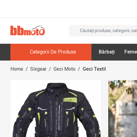
Categorii De Produse
Bărbați
Feme
Home
/
Sixgear
/
Geci Moto
/
Geci Textil