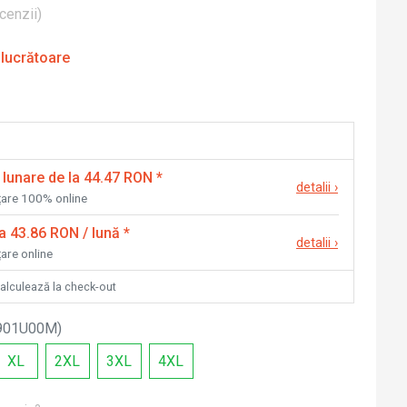
cenzii
)
 lucrătoare
 lunare de la 44.47 RON
*
detalii
›
nțare 100% online
la 43.86 RON / lună
*
detalii
›
țare online
calculează la check-out
901U00M
)
XL
2XL
3XL
4XL