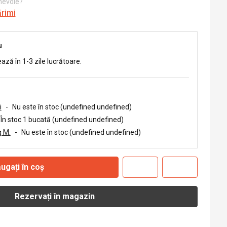
 nevoie?
ărimi
u
ează în 1-3 zile lucrătoare.
i
-
Nu este în stoc (undefined undefined)
În stoc 1 bucată (undefined undefined)
 M.
-
Nu este în stoc (undefined undefined)
ugați în coș
Rezervați în magazin