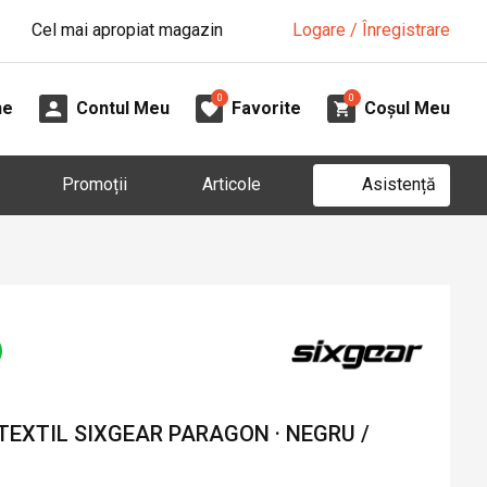
Cel mai apropiat magazin
Logare / Înregistrare
0
0
ne
Contul Meu
Favorite
Coșul Meu
Asistență
Promoții
Articole
TEXTIL SIXGEAR PARAGON · NEGRU /