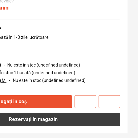
 nevoie?
ărimi
u
ează în 1-3 zile lucrătoare.
i
-
Nu este în stoc (undefined undefined)
În stoc 1 bucată (undefined undefined)
 M.
-
Nu este în stoc (undefined undefined)
ugați în coș
Rezervați în magazin