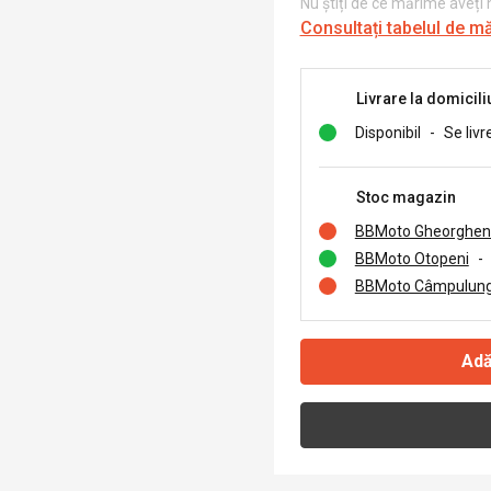
Nu știți de ce mărime aveți
Consultați tabelul de m
Livrare la domicili
Disponibil
-
Se livr
Stoc magazin
BBMoto Gheorghen
BBMoto Otopeni
-
BBMoto Câmpulung
Adă