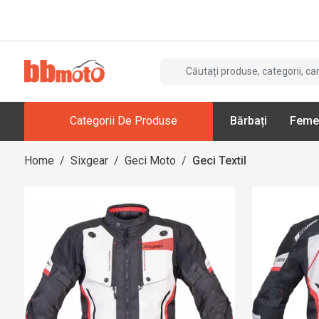
Categorii De Produse
Bărbați
Feme
Home
/
Sixgear
/
Geci Moto
/
Geci Textil