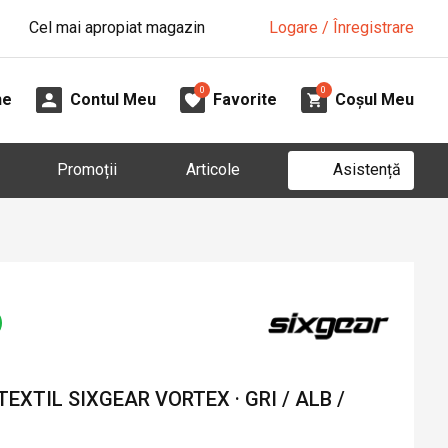
Cel mai apropiat magazin
Logare / Înregistrare
0
0
ne
Contul Meu
Favorite
Coșul Meu
Asistență
Promoții
Articole
EXTIL SIXGEAR VORTEX · GRI / ALB /