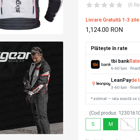
(
0
Re
Livrare Gratuită 1-3 zile
1,124.00 RON
Plătește în rate
tbi bank
Rate
6-60 luni · fina
LeanPay
de 
3-60 luni · finan
* estimat — rata exactă se 
:
(
Cod produs
:
1230161
S
M
L