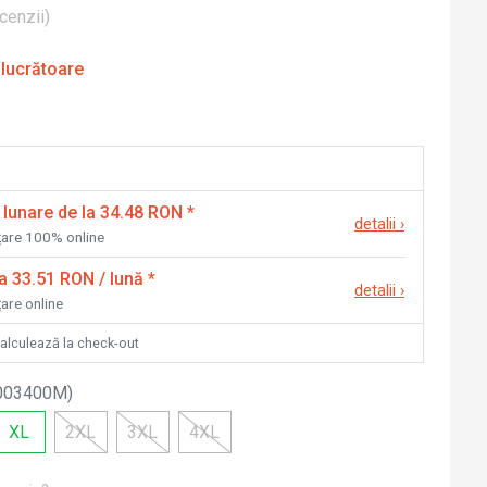
cenzii
)
 lucrătoare
 lunare de la 34.48 RON
*
detalii
›
nțare 100% online
la 33.51 RON / lună
*
detalii
›
țare online
calculează la check-out
003400M
)
XL
2XL
3XL
4XL