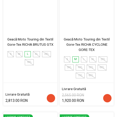
Geacă Moto Touring din Textil
Geacă Moto Touring din Textil
Gore-Tex RICHA BRUTUS GTX
Gore-Tex RICHA CYCLONE
GORE-TEX
S
M
L
XL
2XL
S
M
L
XL
2XL
3XL
3XL
4XL
5XL
6XL
7XL
8XL
Livrare Gratuită
Livrare Gratuită
2,565.00 RON
2,813.00 RON
1,920.00 RON