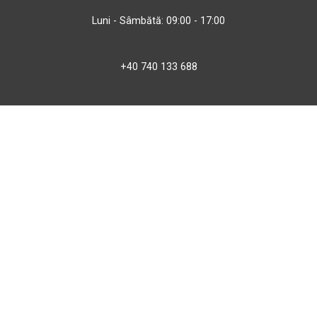
Luni - Sâmbătă: 09:00 - 17:00
+40 740 133 688
atv@bbmoto.ro
Magazin
BBmoto ATV Otopeni
Str. Ferme D Nr. 2
Otopeni, Ilfov