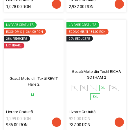
1,078.00 RON
2,932.00 RON
LIVRARE GRATUITĂ
LIVRARE GRATUITĂ
ECONOMISIȚI
364.00 RON
ECONOMISIȚI
184.00 RON
28
%
REDUCERE
20
%
REDUCERE
LICHIDARE
Geacă Moto din Textil RICHA
GOTHAM 2
Geacă Moto din Textil REVIT
Flare 2
S
M
L
XL
2XL
M
3XL
Livrare Gratuită
Livrare Gratuită
1,299.00 RON
921.00 RON
935.00 RON
737.00 RON