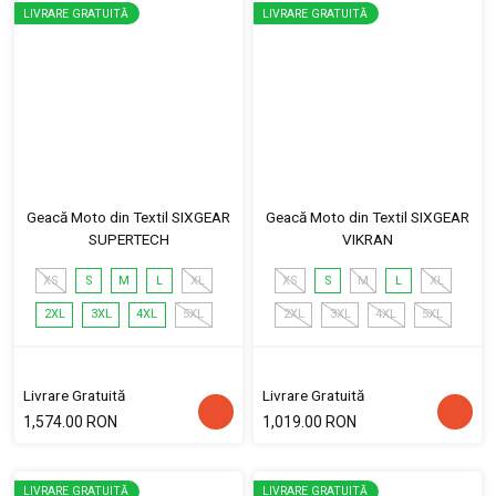
LIVRARE GRATUITĂ
LIVRARE GRATUITĂ
Geacă Moto din Textil SIXGEAR
Geacă Moto din Textil SIXGEAR
SUPERTECH
VIKRAN
XS
S
M
L
XL
XS
S
M
L
XL
2XL
3XL
4XL
5XL
2XL
3XL
4XL
5XL
Livrare Gratuită
Livrare Gratuită
1,574.00 RON
1,019.00 RON
LIVRARE GRATUITĂ
LIVRARE GRATUITĂ