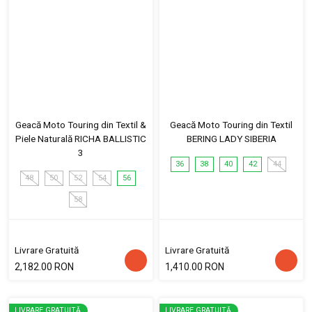
Geacă Moto Touring din Textil &
Geacă Moto Touring din Textil
Piele Naturală RICHA BALLISTIC
BERING LADY SIBERIA
3
36
38
40
42
44
48
50
52
54
56
58
Livrare Gratuită
Livrare Gratuită
2,182.00 RON
1,410.00 RON
LIVRARE GRATUITĂ
LIVRARE GRATUITĂ