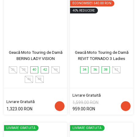
ECONOMISIȚI
640.00 RON
40
%
REDUCERE
Geacă Moto Touring de Damă
Geacă Moto Touring de Damă
BERING LADY VISION
REVIT TORNADO 3 Ladies
36
38
40
42
44
34
36
38
42
46
48
Livrare Gratuită
Livrare Gratuită
1,599.00 RON
1,323.00 RON
959.00 RON
LIVRARE GRATUITĂ
LIVRARE GRATUITĂ