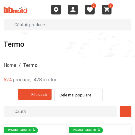
0
0
Termo
Home
/
Termo
524
produse
,
428
în stoc
Filtrează
Cele mai populare
LIVRARE GRATUITĂ
LIVRARE GRATUITĂ