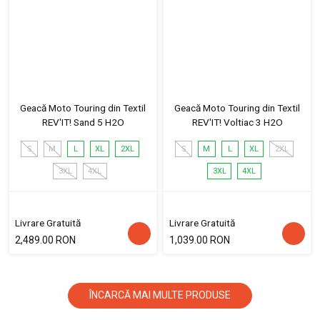
Geacă Moto Touring din Textil
Geacă Moto Touring din Textil
REV'IT! Sand 5 H2O
REV'IT! Voltiac 3 H2O
S
M
L
XL
2XL
S
M
L
XL
2XL
3XL
4XL
3XL
4XL
Livrare Gratuită
Livrare Gratuită
2,489.00 RON
1,039.00 RON
ÎNCARCĂ MAI MULTE PRODUSE