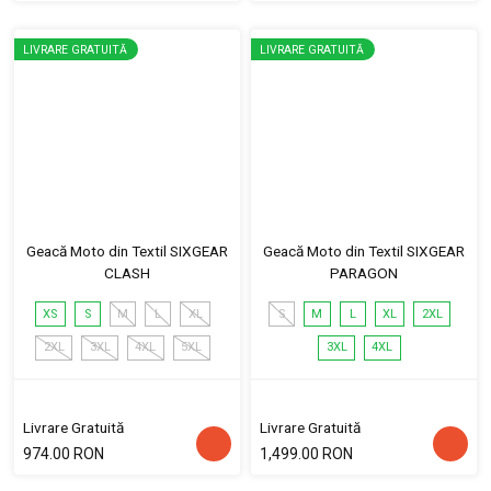
LIVRARE GRATUITĂ
LIVRARE GRATUITĂ
Geacă Moto din Textil SIXGEAR
Geacă Moto din Textil SIXGEAR
CLASH
PARAGON
XS
S
M
L
XL
S
M
L
XL
2XL
2XL
3XL
4XL
5XL
3XL
4XL
Livrare Gratuită
Livrare Gratuită
974.00 RON
1,499.00 RON