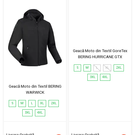
Geacă Moto din Textil GoreTex
BERING HURRICANE GTX
S
M
L
XL
2XL
3XL
4XL
Geacă Moto din Textil BERING
WARWICK
S
M
L
XL
2XL
3XL
4XL
Livrare Gratuită
Livrare Gratuită