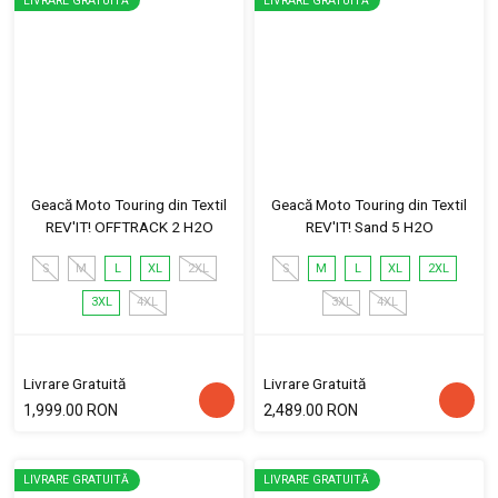
LIVRARE GRATUITĂ
LIVRARE GRATUITĂ
Geacă Moto Touring din Textil
Geacă Moto Touring din Textil
REV'IT! OFFTRACK 2 H2O
REV'IT! Sand 5 H2O
S
M
L
XL
2XL
S
M
L
XL
2XL
3XL
4XL
3XL
4XL
Livrare Gratuită
Livrare Gratuită
1,999.00 RON
2,489.00 RON
LIVRARE GRATUITĂ
LIVRARE GRATUITĂ