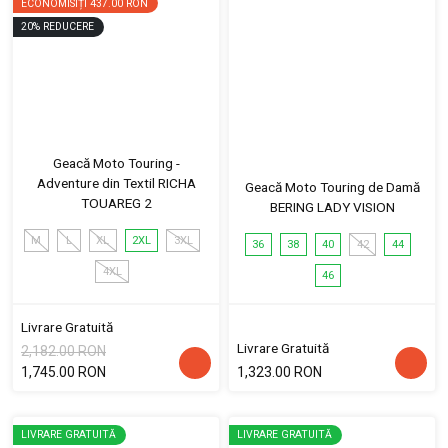
ECONOMISIȚI
437.00 RON
20
%
REDUCERE
Geacă Moto Touring -
Adventure din Textil RICHA
Geacă Moto Touring de Damă
TOUAREG 2
BERING LADY VISION
M
L
XL
2XL
3XL
36
38
40
42
44
4XL
46
Livrare Gratuită
Livrare Gratuită
2,182.00 RON
1,745.00 RON
1,323.00 RON
LIVRARE GRATUITĂ
LIVRARE GRATUITĂ