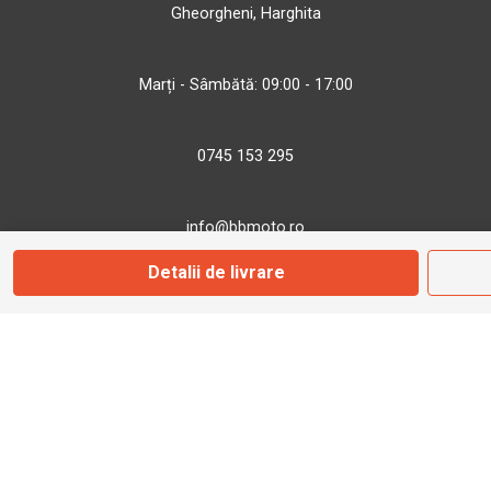
Gheorgheni, Harghita
Marți - Sâmbătă: 09:00 - 17:00
0745 153 295
info@bbmoto.ro
Detalii de livrare
Magazin
Otopeni
Str. Ferme D Nr. 2
Otopeni, Ilfov