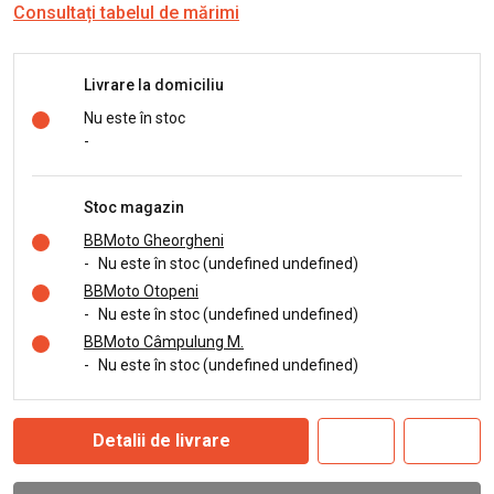
Consultați tabelul de mărimi
Livrare la domiciliu
Nu este în stoc
-
Stoc magazin
BBMoto Gheorgheni
-
Nu este în stoc (undefined undefined)
BBMoto Otopeni
-
Nu este în stoc (undefined undefined)
BBMoto Câmpulung M.
-
Nu este în stoc (undefined undefined)
Detalii de livrare