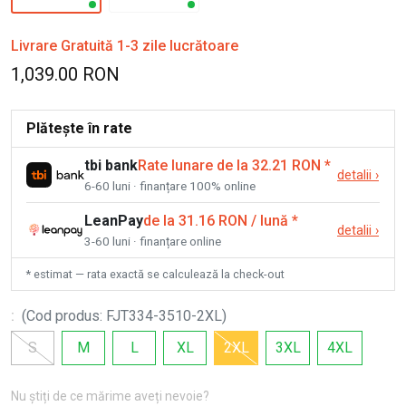
Livrare Gratuită 1-3 zile lucrătoare
1,039.00 RON
Plătește în rate
tbi bank
Rate lunare de la 32.21 RON
*
detalii
›
6-60 luni · finanțare 100% online
LeanPay
de la 31.16 RON / lună
*
detalii
›
3-60 luni · finanțare online
* estimat — rata exactă se calculează la check-out
:
(
Cod produs
:
FJT334-3510-2XL
)
S
M
L
XL
2XL
3XL
4XL
Nu știți de ce mărime aveți nevoie?