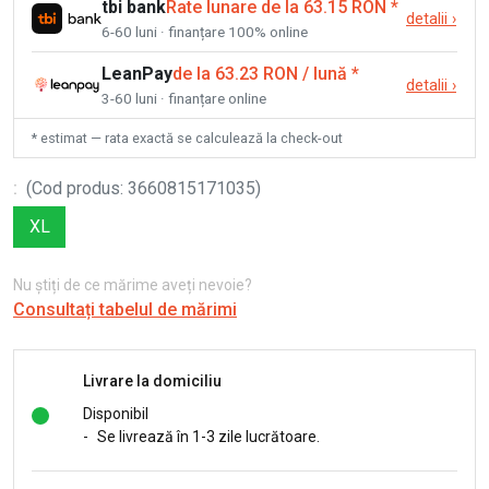
tbi bank
Rate lunare de la 63.15 RON
*
detalii
›
6-60 luni · finanțare 100% online
LeanPay
de la 63.23 RON / lună
*
detalii
›
3-60 luni · finanțare online
* estimat — rata exactă se calculează la check-out
:
(
Cod produs
:
3660815171035
)
XL
Nu știți de ce mărime aveți nevoie?
Consultați tabelul de mărimi
Livrare la domiciliu
Disponibil
-
Se livrează în 1-3 zile lucrătoare.