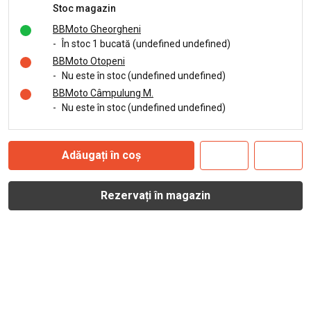
Stoc magazin
BBMoto Gheorgheni
-
În stoc 1 bucată (undefined undefined)
BBMoto Otopeni
-
Nu este în stoc (undefined undefined)
BBMoto Câmpulung M.
-
Nu este în stoc (undefined undefined)
Adăugați în coș
Rezervați în magazin