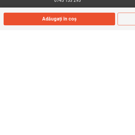
0745 153 295
Adăugați în coș
info@bbmoto.ro
Magazin
Otopeni
Str. Ferme D Nr. 2
Otopeni, Ilfov
Marți - Sâmbătă: 10:00 - 18:00
0755 141 155