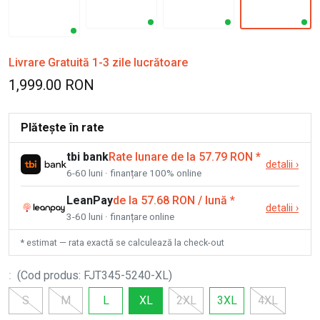
Livrare Gratuită 1-3 zile lucrătoare
1,999.00 RON
Plătește în rate
tbi bank
Rate lunare de la 57.79 RON
*
detalii
›
6-60 luni · finanțare 100% online
LeanPay
de la 57.68 RON / lună
*
detalii
›
3-60 luni · finanțare online
* estimat — rata exactă se calculează la check-out
:
(
Cod produs
:
FJT345-5240-XL
)
S
M
L
XL
2XL
3XL
4XL