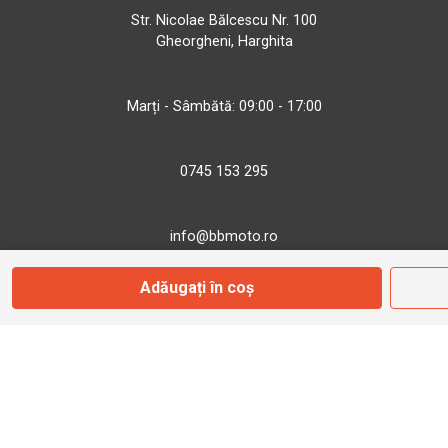
Str. Nicolae Bălcescu Nr. 100
Gheorgheni, Harghita
Marți - Sâmbătă: 09:00 - 17:00
0745 153 295
info@bbmoto.ro
Adăugați în coș
Magazin
Otopeni
Str. Ferme D Nr. 2