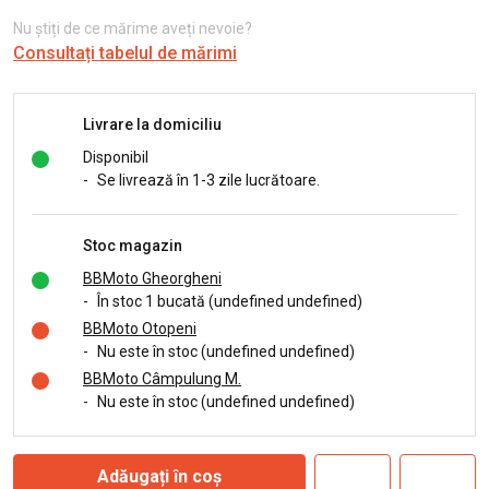
Nu știți de ce mărime aveți nevoie?
Consultați tabelul de mărimi
Livrare la domiciliu
Disponibil
-
Se livrează în 1-3 zile lucrătoare.
Stoc magazin
BBMoto Gheorgheni
-
În stoc 1 bucată (undefined undefined)
BBMoto Otopeni
-
Nu este în stoc (undefined undefined)
BBMoto Câmpulung M.
-
Nu este în stoc (undefined undefined)
Adăugați în coș