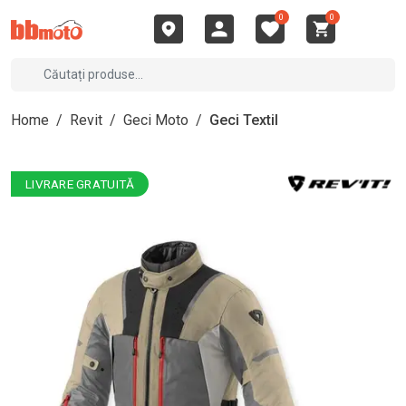
0
0
Home
/
Revit
/
Geci Moto
/
Geci Textil
LIVRARE GRATUITĂ